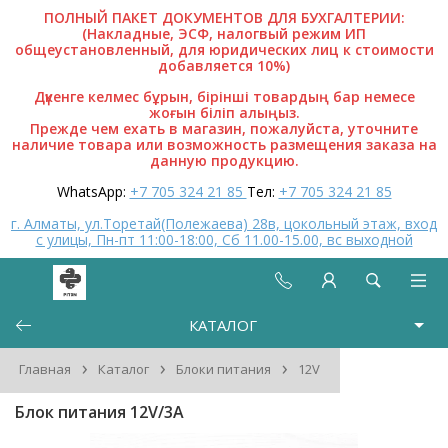
ПОЛНЫЙ ПАКЕТ ДОКУМЕНТОВ ДЛЯ БУХГАЛТЕРИИ:
(Накладные, ЭСФ, налогвый режим ИП
общеустановленный, для юридических лиц к стоимости
добавляется 10%)
Дүкенге келмес бұрын, бірінші товардың бар немесе
жоғын біліп алыңыз.
Прежде чем ехать в магазин, пожалуйста, уточните
наличие товара или возможность размещения заказа на
данную продукцию.
WhatsApp:
+7 705 324 21 85
Тел:
+7 705 324 21 85
г. Алматы, ул.Торетай(Полежаева) 28в, цокольный этаж, вход
с улицы, Пн-пт 11:00-18:00, Сб 11.00-15.00, вс выходной
КАТАЛОГ
›
›
›
Главная
Каталог
Блоки питания
12V
Блок питания 12V/3A