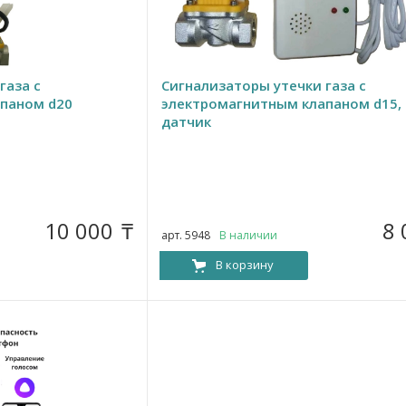
газа с
Сигнализаторы утечки газа с
паном d20
электромагнитным клапаном d15, 
датчик
10 000
8
₸
арт. 5948
В наличии
В корзину