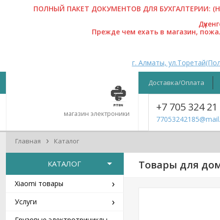
ПОЛНЫЙ ПАКЕТ ДОКУМЕНТОВ ДЛЯ БУХГАЛТЕРИИ: (На
Дүкен
Прежде чем ехать в магазин, пож
г. Алматы, ул.Торетай(Пол
Доставка/Оплата
+7 705 324 21
магазин электроники
77053242185@mail.
›
Главная
Каталог
Товары для дом
КАТАЛОГ
›
Xiaomi товары
›
Услуги
Грузовые электротрициклы