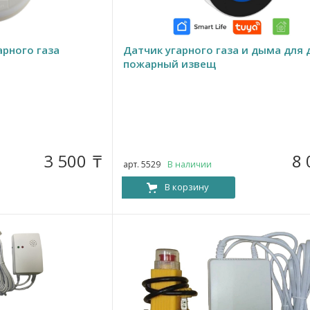
рного газа
Датчик угарного газа и дыма для 
пожарный извещ
3 500
8
₸
арт. 5529
В наличии
В корзину