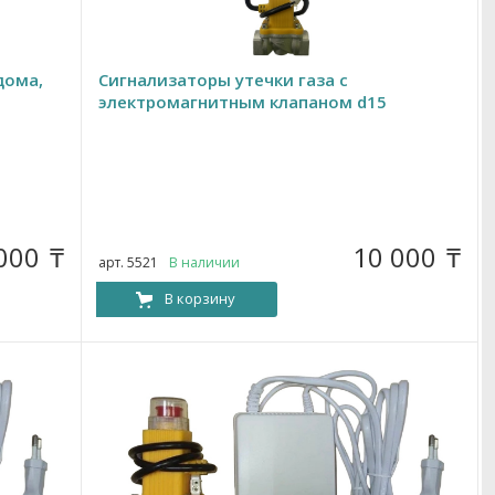
дома,
Сигнализаторы утечки газа с
электромагнитным клапаном d15
 000
10 000
₸
₸
арт. 5521
В наличии
В корзину