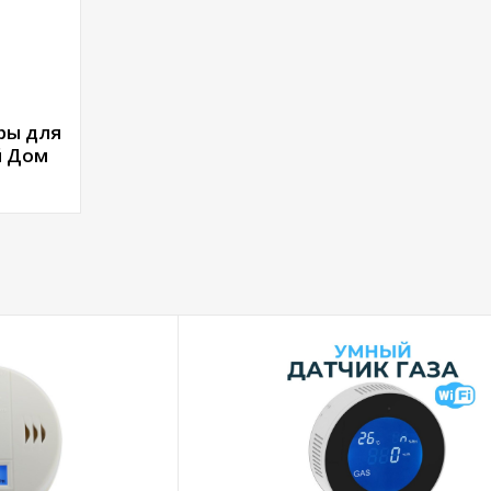
ры для
й Дом