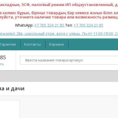
кладные, ЭСФ, налогвый режим ИП общеустановленный, для
ге келмес бұрын, бірінші товардың бар немесе жоғын біліп а
алуйста, уточните наличие товара или возможность размещ
WhatsApp:
+7 705 324 21 85
Тел:
+7 705 324 21 85
ежаева) 28в, цокольный этаж, вход с улицы, Пн-пт 11:00-18:00, С
Гарантия
Контакты
Корзина
 85
ru
а и дачи