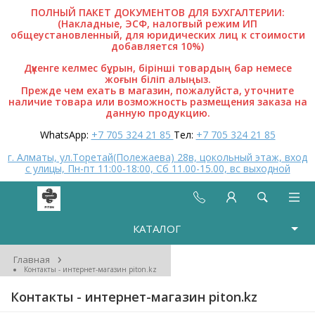
ПОЛНЫЙ ПАКЕТ ДОКУМЕНТОВ ДЛЯ БУХГАЛТЕРИИ:
(Накладные, ЭСФ, налогвый режим ИП
общеустановленный, для юридических лиц к стоимости
добавляется 10%)
Дүкенге келмес бұрын, бірінші товардың бар немесе
жоғын біліп алыңыз.
Прежде чем ехать в магазин, пожалуйста, уточните
наличие товара или возможность размещения заказа на
данную продукцию.
WhatsApp:
+7 705 324 21 85
Тел:
+7 705 324 21 85
г. Алматы, ул.Торетай(Полежаева) 28в, цокольный этаж, вход
с улицы, Пн-пт 11:00-18:00, Сб 11.00-15.00, вс выходной
КАТАЛОГ
›
Главная
Контакты - интернет-магазин piton.kz
Контакты - интернет-магазин piton.kz