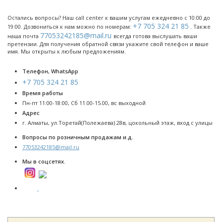
Остались вопросы? Наш call center к вашим услугам ежедневно с 10:00 до
+7 705 324 21 85
19:00. Дозвониться к нам можно по номерам:
. Также
77053242185@mail.ru
наша почта
всегда готова выслушать ваши
претензии. Для получения обратной связи укажите свой телефон и ваше
имя. Мы открыты к любым предложениям.
Телефон, WhatsApp
+7 705 324 21 85
Время работы
Пн-пт 11:00-18:00, Сб 11.00-15.00, вс выходной
Адрес
г. Алматы, ул.Торетай(Полежаева) 28в, цокольный этаж, вход с улицы
Вопросы по розничным продажам и.д.
77053242185@mail.ru
Мы в соцсетях.