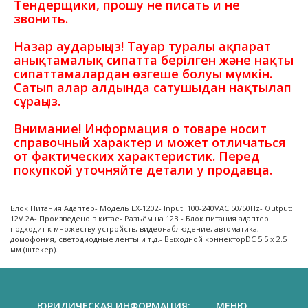
Тендерщики, прошу не писать и не
звонить.
Назар аударыңыз! Тауар туралы ақпарат
анықтамалық сипатта берілген және нақты
сипаттамалардан өзгеше болуы мүмкін.
Сатып алар алдында сатушыдан нақтылап
сұраңыз.
Внимание! Информация о товаре носит
справочный характер и может отличаться
от фактических характеристик. Перед
покупкой уточняйте детали у продавца.
Блок Питания Адаптер- Модель LX-1202- Input: 100-240VAC 50/50Hz- Output:
12V 2A- Произведено в китае- Разъём на 12В - Блок питания адаптер
подходит к множеству устройств, видеонаблюдение, автоматика,
домофония, светодиодные ленты и т.д.- Выходной коннекторDC 5.5 x 2.5
мм (штекер).
ЮРИДИЧЕСКАЯ ИНФОРМАЦИЯ:
МЕНЮ