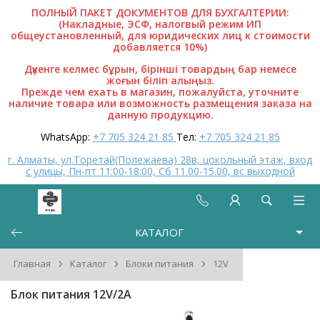
ПОЛНЫЙ ПАКЕТ ДОКУМЕНТОВ ДЛЯ БУХГАЛТЕРИИ:
(Накладные, ЭСФ, налогвый режим ИП
общеустановленный, для юридических лиц к стоимости
добавляется 10%)
Дүкенге келмес бұрын, бірінші товардың бар немесе
жоғын біліп алыңыз.
Прежде чем ехать в магазин, пожалуйста, уточните
наличие товара или возможность размещения заказа на
данную продукцию.
WhatsApp:
+7 705 324 21 85
Тел:
+7 705 324 21 85
г. Алматы, ул.Торетай(Полежаева) 28в, цокольный этаж, вход
с улицы, Пн-пт 11:00-18:00, Сб 11.00-15.00, вс выходной
КАТАЛОГ
›
›
›
Главная
Каталог
Блоки питания
12V
Блок питания 12V/2A