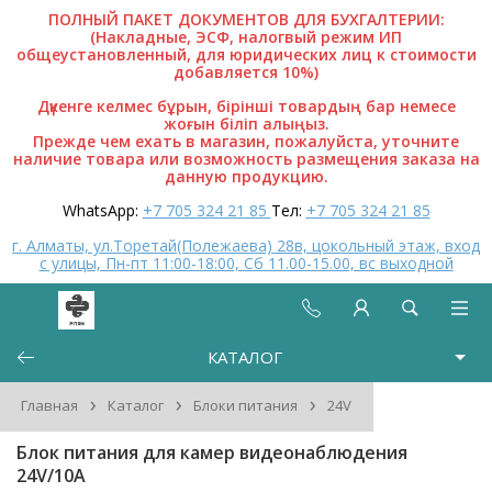
ПОЛНЫЙ ПАКЕТ ДОКУМЕНТОВ ДЛЯ БУХГАЛТЕРИИ:
(Накладные, ЭСФ, налогвый режим ИП
общеустановленный, для юридических лиц к стоимости
добавляется 10%)
Дүкенге келмес бұрын, бірінші товардың бар немесе
жоғын біліп алыңыз.
Прежде чем ехать в магазин, пожалуйста, уточните
наличие товара или возможность размещения заказа на
данную продукцию.
WhatsApp:
+7 705 324 21 85
Тел:
+7 705 324 21 85
г. Алматы, ул.Торетай(Полежаева) 28в, цокольный этаж, вход
с улицы, Пн-пт 11:00-18:00, Сб 11.00-15.00, вс выходной
КАТАЛОГ
›
›
›
Главная
Каталог
Блоки питания
24V
Блок питания для камер видеонаблюдения
24V/10A