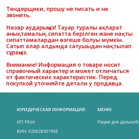
Тендерщики, прошу не писать и не
звонить.
Назар аударыңыз! Тауар туралы ақпарат
анықтамалық сипатта берілген және нақты
сипаттамалардан өзгеше болуы мүмкін.
Сатып алар алдында сатушыдан нақтылап
сұраңыз.
Внимание! Информация о товаре носит
справочный характер и может отличаться
от фактических характеристик. Перед
покупкой уточняйте детали у продавца.
ЮРИДИЧЕСКАЯ ИНФОРМАЦИЯ:
МЕНЮ
ИП Piton
Рации для дально
БИН: 920628301906