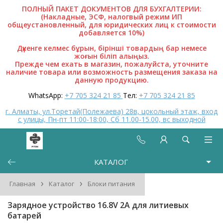
ПОЛНЫЙ ПАКЕТ ДОКУМЕНТОВ ДЛЯ БУХГАЛТЕРИИ:
(Накладные, ЭСФ, налогвый режим ИП
общеустановленный, для юридических лиц к стоимости
добавляется 10%)
Дүкенге келмес бұрын, бірінші товардың бар немесе
жоғын біліп алыңыз.
Прежде чем ехать в магазин, пожалуйста, уточните
наличие товара или возможность размещения заказа на
данную продукцию.
WhatsApp:
+7 705 324 21 85
Тел:
+7 705 324 21 85
г. Алматы, ул.Торетай(Полежаева) 28в, цокольный этаж, вход
с улицы, Пн-пт 11:00-18:00, Сб 11.00-15.00, вс выходной
КАТАЛОГ
›
›
Главная
Каталог
Блоки питания
Зарядное устройство 16.8V 2А для литиевых
батарей