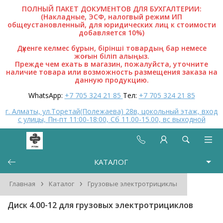
ПОЛНЫЙ ПАКЕТ ДОКУМЕНТОВ ДЛЯ БУХГАЛТЕРИИ:
(Накладные, ЭСФ, налогвый режим ИП
общеустановленный, для юридических лиц к стоимости
добавляется 10%)
Дүкенге келмес бұрын, бірінші товардың бар немесе
жоғын біліп алыңыз.
Прежде чем ехать в магазин, пожалуйста, уточните
наличие товара или возможность размещения заказа на
данную продукцию.
WhatsApp:
+7 705 324 21 85
Тел:
+7 705 324 21 85
г. Алматы, ул.Торетай(Полежаева) 28в, цокольный этаж, вход
с улицы, Пн-пт 11:00-18:00, Сб 11.00-15.00, вс выходной
КАТАЛОГ
›
›
Главная
Каталог
Грузовые электротрициклы
Диск 4.00-12 для грузовых электротрициклов