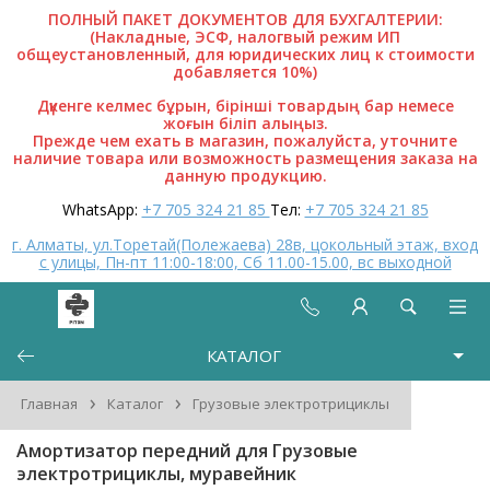
ПОЛНЫЙ ПАКЕТ ДОКУМЕНТОВ ДЛЯ БУХГАЛТЕРИИ:
(Накладные, ЭСФ, налогвый режим ИП
общеустановленный, для юридических лиц к стоимости
добавляется 10%)
Дүкенге келмес бұрын, бірінші товардың бар немесе
жоғын біліп алыңыз.
Прежде чем ехать в магазин, пожалуйста, уточните
наличие товара или возможность размещения заказа на
данную продукцию.
WhatsApp:
+7 705 324 21 85
Тел:
+7 705 324 21 85
г. Алматы, ул.Торетай(Полежаева) 28в, цокольный этаж, вход
с улицы, Пн-пт 11:00-18:00, Сб 11.00-15.00, вс выходной
КАТАЛОГ
›
›
Главная
Каталог
Грузовые электротрициклы
Амортизатор передний для Грузовые
электротрициклы, муравейник