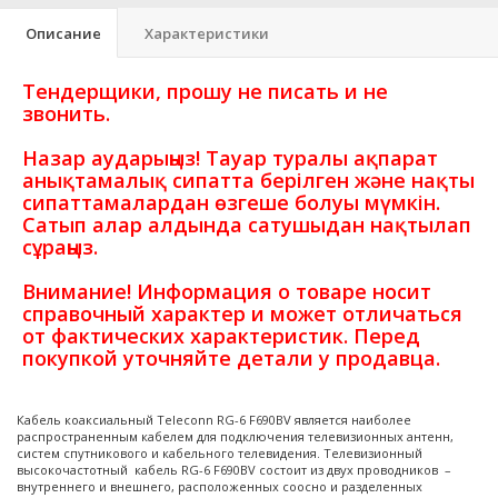
Описание
Характеристики
Тендерщики, прошу не писать и не
звонить.
Назар аударыңыз! Тауар туралы ақпарат
анықтамалық сипатта берілген және нақты
сипаттамалардан өзгеше болуы мүмкін.
Сатып алар алдында сатушыдан нақтылап
сұраңыз.
Внимание! Информация о товаре носит
справочный характер и может отличаться
от фактических характеристик. Перед
покупкой уточняйте детали у продавца.
Кабель коаксиальный Teleconn RG-6 F690BV является наиболее
распространенным кабелем для подключения телевизионных антенн,
систем спутникового и кабельного телевидения. Телевизионный
высокочастотный кабель RG-6 F690BV состоит из двух проводников –
внутреннего и внешнего, расположенных соосно и разделенных