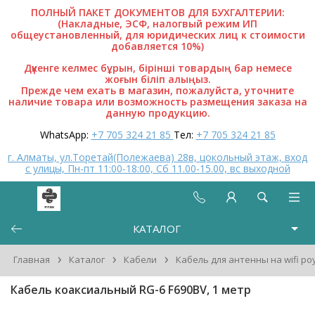
ПОЛНЫЙ ПАКЕТ ДОКУМЕНТОВ ДЛЯ БУХГАЛТЕРИИ:
(Накладные, ЭСФ, налогвый режим ИП
общеустановленный, для юридических лиц к стоимости
добавляется 10%)
Дүкенге келмес бұрын, бірінші товардың бар немесе
жоғын біліп алыңыз.
Прежде чем ехать в магазин, пожалуйста, уточните
наличие товара или возможность размещения заказа на
данную продукцию.
WhatsApp:
+7 705 324 21 85
Тел:
+7 705 324 21 85
г. Алматы, ул.Торетай(Полежаева) 28в, цокольный этаж, вход
с улицы, Пн-пт 11:00-18:00, Сб 11.00-15.00, вс выходной
КАТАЛОГ
›
›
›
Главная
Каталог
Кабели
Кабель для антенны на wifi ро
Кабель коаксиальный RG-6 F690BV, 1 метр