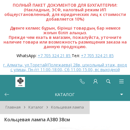
ПОЛНЫЙ ПАКЕТ ДОКУМЕНТОВ ДЛЯ БУХГАЛТЕРИИ:
(Накладные, ЭСФ, налогвый режим ИП
общеустановленный, для юридических лиц к стоимости
добавляется 10%)
Дүкенге келмес бұрын, бірінші товардың бар немесе
жоғын біліп алыңыз.
Прежде чем ехать в магазин, пожалуйста, уточните
наличие товара или возможность размещения заказа на
данную продукцию.
WhatsApp:
+7 705 324 21 85
Тел:
+7 705 324 21 85
г. Алматы, ул.Торетай(Полежаева) 28в, цокольный этаж, вход
с улицы, Пн-пт 11:00-18:00, Сб 11.00-15.00, вс выходной
КАТАЛОГ
›
›
Главная
Каталог
Кольцевая лампа
Кольцевая лампа A380 38см