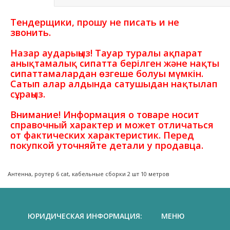
Тендерщики, прошу не писать и не
звонить.
Назар аударыңыз! Тауар туралы ақпарат
анықтамалық сипатта берілген және нақты
сипаттамалардан өзгеше болуы мүмкін.
Сатып алар алдында сатушыдан нақтылап
сұраңыз.
Внимание! Информация о товаре носит
справочный характер и может отличаться
от фактических характеристик. Перед
покупкой уточняйте детали у продавца.
Антенна, роутер 6 cat, кабельные сборки 2 шт 10 метров
ЮРИДИЧЕСКАЯ ИНФОРМАЦИЯ:
МЕНЮ