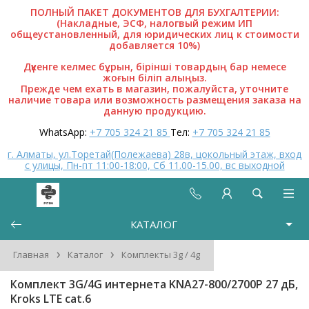
ПОЛНЫЙ ПАКЕТ ДОКУМЕНТОВ ДЛЯ БУХГАЛТЕРИИ:
(Накладные, ЭСФ, налогвый режим ИП
общеустановленный, для юридических лиц к стоимости
добавляется 10%)
Дүкенге келмес бұрын, бірінші товардың бар немесе
жоғын біліп алыңыз.
Прежде чем ехать в магазин, пожалуйста, уточните
наличие товара или возможность размещения заказа на
данную продукцию.
WhatsApp:
+7 705 324 21 85
Тел:
+7 705 324 21 85
г. Алматы, ул.Торетай(Полежаева) 28в, цокольный этаж, вход
с улицы, Пн-пт 11:00-18:00, Сб 11.00-15.00, вс выходной
КАТАЛОГ
›
›
Главная
Каталог
Комплекты 3g / 4g
Комплект 3G/4G интернета KNA27-800/2700P 27 дБ,
Kroks LTE cat.6