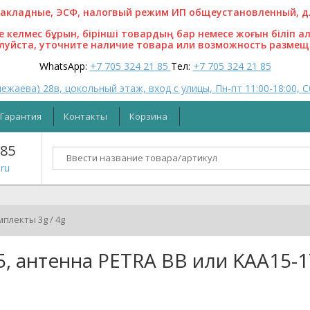
кладные, ЭСФ, налогвый режим ИП общеустановленный, для
ге келмес бұрын, бірінші товардың бар немесе жоғын біліп а
алуйста, уточните наличие товара или возможность размещ
WhatsApp:
+7 705 324 21 85
Тел:
+7 705 324 21 85
ежаева) 28в, цокольный этаж, вход с улицы, Пн-пт 11:00-18:00, С
Гарантия
Контакты
Корзина
 85
ru
мплекты 3g / 4g
, антенна PETRA BB или KAA15-1