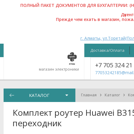
ПОЛНЫЙ ПАКЕТ ДОКУМЕНТОВ ДЛЯ БУХГАЛТЕРИИ: (На
Дүкен
Прежде чем ехать в магазин, пож
г. Алматы, ул.Торетай(Пол
Доставка/Оплата
+7 705 324 21
магазин электроники
77053242185@mail.
›
›
КАТАЛОГ
Главная
Каталог
Ко
Комплект роутер Huawei B315
переходник