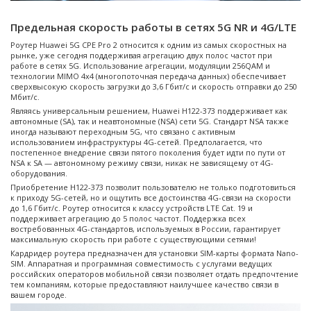
Предельная скорость работы в сетях 5G NR и 4G/LTE
Роутер Huawei 5G CPE Pro 2 относится к одним из самых скоростных на
рынке, уже сегодня поддерживая агрегацию двух полос частот при
работе в сетях 5G. Использование агрегации, модуляции 256QAM и
технологии MIMO 4x4 (многопоточная передача данных) обеспечивает
сверхвысокую скорость загрузки до 3,6 Гбит/с и скорость отправки до 250
Мбит/с.
Являясь универсальным решением, Huawei H122-373 поддерживает как
автономные (SA), так и неавтономные (NSA) сети 5G. Стандарт NSA также
иногда называют переходным 5G, что связано с активным
использованием инфраструктуры 4G-сетей. Предполагается, что
постепенное внедрение связи пятого поколения будет идти по пути от
NSA к SA — автономному режиму связи, никак не зависящему от 4G-
оборудования.
Приобретение H122-373 позволит пользователю не только подготовиться
к приходу 5G-сетей, но и ощутить все достоинства 4G-связи на скорости
до 1,6 Гбит/с. Роутер относится к классу устройств LTE Cat. 19 и
поддерживает агрегацию до 5 полос частот. Поддержка всех
востребованных 4G-стандартов, используемых в России, гарантирует
максимальную скорость при работе с существующими сетями!
Кардридер роутера предназначен для установки SIM-карты формата Nano-
SIM. Аппаратная и программная совместимость с услугами ведущих
российских операторов мобильной связи позволяет отдать предпочтение
тем компаниям, которые предоставляют наилучшее качество связи в
вашем городе.