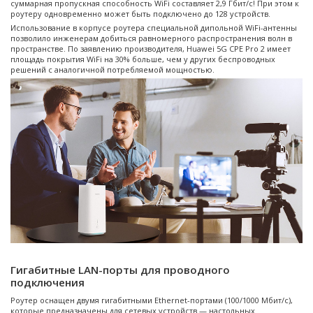
суммарная пропускная способность WiFi составляет 2,9 Гбит/с! При этом к
роутеру одновременно может быть подключено до 128 устройств.
Использование в корпусе роутера специальной дипольной WiFi-антенны
позволило инженерам добиться равномерного распространения волн в
пространстве. По заявлению производителя, Huawei 5G CPE Pro 2 имеет
площадь покрытия WiFi на 30% больше, чем у других беспроводных
решений с аналогичной потребляемой мощностью.
Гигабитные LAN-порты для проводного
подключения
Роутер оснащен двумя гигабитными Ethernet-портами (100/1000 Мбит/с),
которые предназначены для сетевых устройств — настольных