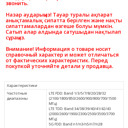
звонить.
Назар аударыңыз! Тауар туралы ақпарат
анықтамалық сипатта берілген және нақты
сипаттамалардан өзгеше болуы мүмкін.
Сатып алар алдында сатушыдан нақтылап
сұраңыз.
Внимание! Информация о товаре носит
справочный характер и может отличаться
от фактических характеристик. Перед
покупкой уточняйте детали у продавца.
Характеристики
Частотные
LTE FDD: Band 1/3/5/7/8/20/28/32
диапазоны
(2100/1800/850/2600/900/800/700/1500
МГц)
LTE TDD: Band 34/38/39/40/41/42/43
(2000/2600/1900/2300/2500/3500/3700
МГц)
5G FDD: Band n1/n3/n5/n7/n28