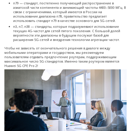
n79 — стандарт, постепенно получающий распространение в
азиатской части континента и занимающий частоты 4400–5000 МГц. В
связи с ограничениями, который имеются в России на
использование диапазона n78, правительство предлагает
использовать стандарт n79 в качестве основного для 5G-сетей.
n3, n7, n38 — стандарты, которые подразумевают использование
текущих 4G-частот для сетей пятого поколения. С большой долей
вероятности эти диапазоны в будущем послужат базой для
расширения 5G-сетей и внедрения технологии агрегации частот.
Чтобы не зависеть от окончательного решения в диалоге между
мобильными операторами и государством, мы рекомендуем
пользователям отдавать предпочтение роутерам, поддерживающим
максимальное число 5G-стандартов. Именно таким роутером является
Huawei 5G CPE Pro 2!