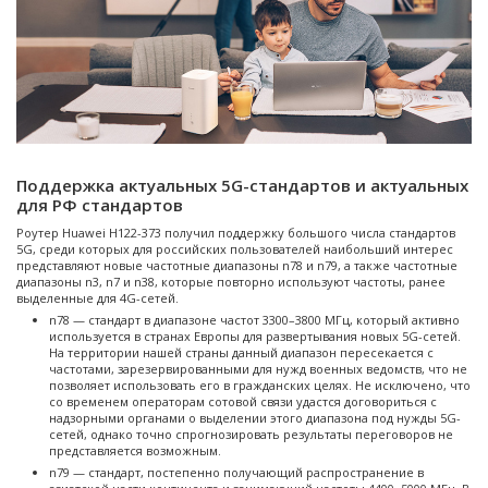
Поддержка актуальных 5G-стандартов и актуальных
для РФ стандартов
Роутер Huawei H122-373 получил поддержку большого числа стандартов
5G, среди которых для российских пользователей наибольший интерес
представляют новые частотные диапазоны n78 и n79, а также частотные
диапазоны n3, n7 и n38, которые повторно используют частоты, ранее
выделенные для 4G-сетей.
n78 — стандарт в диапазоне частот 3300–3800 МГц, который активно
используется в странах Европы для развертывания новых 5G-сетей.
На территории нашей страны данный диапазон пересекается с
частотами, зарезервированными для нужд военных ведомств, что не
позволяет использовать его в гражданских целях. Не исключено, что
со временем операторам сотовой связи удастся договориться с
надзорными органами о выделении этого диапазона под нужды 5G-
сетей, однако точно спрогнозировать результаты переговоров не
представляется возможным.
n79 — стандарт, постепенно получающий распространение в