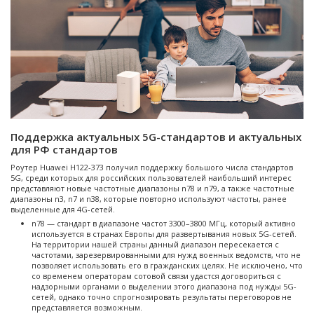
Поддержка актуальных 5G-стандартов и актуальных
для РФ стандартов
Роутер Huawei H122-373 получил поддержку большого числа стандартов
5G, среди которых для российских пользователей наибольший интерес
представляют новые частотные диапазоны n78 и n79, а также частотные
диапазоны n3, n7 и n38, которые повторно используют частоты, ранее
выделенные для 4G-сетей.
n78 — стандарт в диапазоне частот 3300–3800 МГц, который активно
используется в странах Европы для развертывания новых 5G-сетей.
На территории нашей страны данный диапазон пересекается с
частотами, зарезервированными для нужд военных ведомств, что не
позволяет использовать его в гражданских целях. Не исключено, что
со временем операторам сотовой связи удастся договориться с
надзорными органами о выделении этого диапазона под нужды 5G-
сетей, однако точно спрогнозировать результаты переговоров не
представляется возможным.