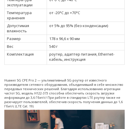
эксплуатации
Температура
от -20°С до +70°С
хранения
Допустимая
от 5% до 95% (без конденсации)
влажность
Размер
178 x 96,6 x 90 мм
Вес
540 г
Комплектация
роутер, адаптер питания, Ethernet-
кабель, инструкция
Huawei 5G CPE Pro 2 — ультимативный 5G-роутер от известного
производителя сетевого оборудования, объединивший в себе множество
передовых технических решений. Благодаря использованию агрегации
частот 5G, модель H122-373 способна обеспечить скорость загрузки
информации до 3,6 Гбит/с! При работе в стандартах LTE роутер также не
разочарует пользователей, обеспечив скорость получения данных до 1,6
Гбит/с (LTE Cat. 19).