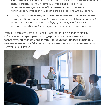
азиатской части континента и занимающий частоты 4400–5000 МГц. В
связи с ограничениями, который имеются в России на
использование диапазона n78, правительство предлагает
использовать стандарт n79 в качестве основного для 5G-сетей.
n3, n7, n38 — стандарты, которые подразумевают использование
текущих 4G-частот для сетей пятого поколения. С большой долей
вероятности эти диапазоны в будущем послужат базой для
расширения 5G-сетей и внедрения технологии агрегации частот.
Чтобы не зависеть от окончательного решения в диалоге между
мобильными операторами и государством, мы рекомендуем
пользователям отдавать предпочтение роутерам, поддерживающим
максимальное число 5G-стандартов. Именно таким роутером является
Huawei 5G CPE Pro 2!