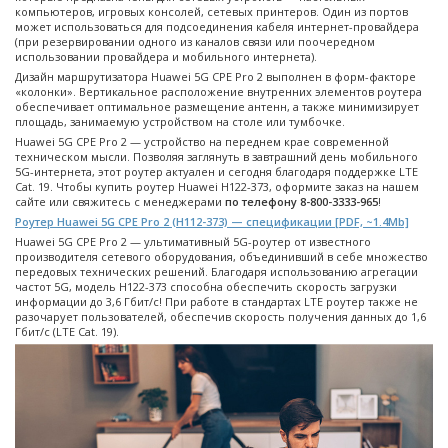
компьютеров, игровых консолей, сетевых принтеров. Один из портов
может использоваться для подсоединения кабеля интернет-провайдера
(при резервировании одного из каналов связи или поочередном
использовании провайдера и мобильного интернета).
Дизайн маршрутизатора Huawei 5G CPE Pro 2 выполнен в форм-факторе
«колонки». Вертикальное расположение внутренних элементов роутера
обеспечивает оптимальное размещение антенн, а также минимизирует
площадь, занимаемую устройством на столе или тумбочке.
Huawei 5G CPE Pro 2 — устройство на переднем крае современной
техническом мысли. Позволяя заглянуть в завтрашний день мобильного
5G-интернета, этот роутер актуален и сегодня благодаря поддержке LTE
Cat. 19. Чтобы купить роутер Huawei H122-373, оформите заказ на нашем
сайте или свяжитесь с менеджерами
по телефону 8-800-3333-965
!
Роутер Huawei 5G CPE Pro 2 (H112-373) — спецификации [PDF, ~1.4Mb]
Huawei 5G CPE Pro 2 — ультимативный 5G-роутер от известного
производителя сетевого оборудования, объединивший в себе множество
передовых технических решений. Благодаря использованию агрегации
частот 5G, модель H122-373 способна обеспечить скорость загрузки
информации до 3,6 Гбит/с! При работе в стандартах LTE роутер также не
разочарует пользователей, обеспечив скорость получения данных до 1,6
Гбит/с (LTE Cat. 19).