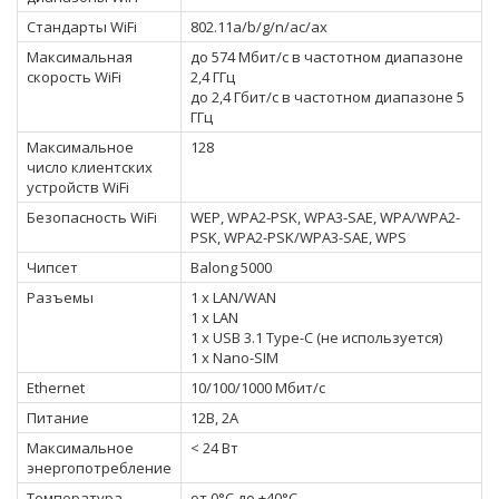
Стандарты WiFi
802.11a/b/g/n/ac/ax
Максимальная
до 574 Мбит/с в частотном диапазоне
скорость WiFi
2,4 ГГц
до 2,4 Гбит/с в частотном диапазоне 5
ГГц
Максимальное
128
число клиентских
устройств WiFi
Безопасность WiFi
WEP, WPA2-PSK, WPA3-SAE, WPA/WPA2-
PSK, WPA2-PSK/WPA3-SAE, WPS
Чипсет
Balong 5000
Разъемы
1 x LAN/WAN
1 x LAN
1 x USB 3.1 Type-C (не используется)
1 x Nano-SIM
Ethernet
10/100/1000 Мбит/с
Питание
12В, 2А
Максимальное
< 24 Вт
энергопотребление
Температура
от 0°С до +40°С