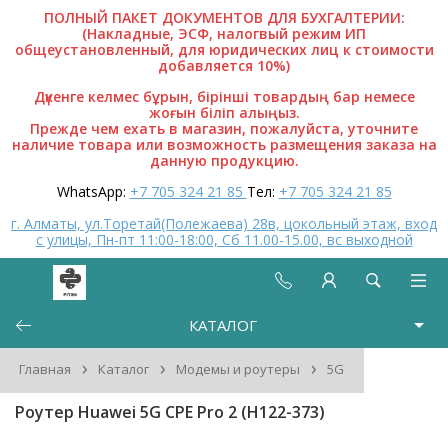
ПОЛНЫЙ ПАКЕТ ДОКУМЕНТОВ ДЛЯ БУХГАЛТЕРИИ:
(Накладные, ЭСФ, налогвый режим ИП
общеустановленный, для юридических лиц к стоимости
добавляется 10%)
Дүкенге келмес бұрын, бірінші товардың бар немесе
жоғын біліп алыңыз.
Прежде чем ехать в магазин, пожалуйста, уточните
наличие товара или возможность размещения заказа на
данную продукцию.
WhatsApp:
+7 705 324 21 85
Тел:
+7 705 324 21 85
г. Алматы, ул.Торетай(Полежаева) 28в, цокольный этаж, вход
с улицы, Пн-пт 11:00-18:00, Сб 11.00-15.00, вс выходной
КАТАЛОГ
›
›
›
Главная
Каталог
Модемы и роутеры
5G
Роутер Huawei 5G CPE Pro 2 (H122-373)