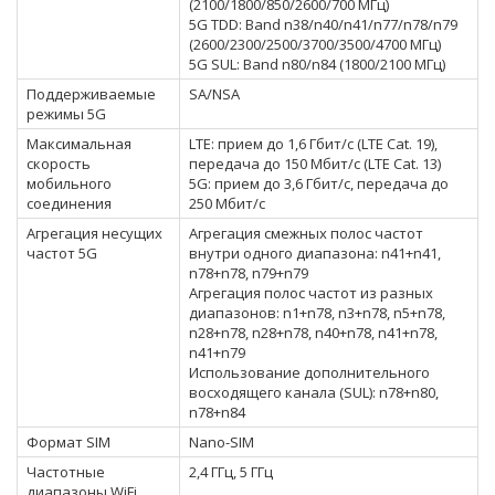
(2100/1800/850/2600/700 МГц)
5G TDD: Band n38/n40/n41/n77/n78/n79
(2600/2300/2500/3700/3500/4700 МГц)
5G SUL: Band n80/n84 (1800/2100 МГц)
Поддерживаемые
SA/NSA
режимы 5G
Максимальная
LTE: прием до 1,6 Гбит/с (LTE Cat. 19),
скорость
передача до 150 Мбит/с (LTE Cat. 13)
мобильного
5G: прием до 3,6 Гбит/с, передача до
соединения
250 Мбит/с
Агрегация несущих
Агрегация смежных полос частот
частот 5G
внутри одного диапазона: n41+n41,
n78+n78, n79+n79
Агрегация полос частот из разных
диапазонов: n1+n78, n3+n78, n5+n78,
n28+n78, n28+n78, n40+n78, n41+n78,
n41+n79
Использование дополнительного
восходящего канала (SUL): n78+n80,
n78+n84
Формат SIM
Nano-SIM
Частотные
2,4 ГГц, 5 ГГц
диапазоны WiFi