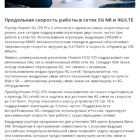
Предельная скорость работы в сетях 5G NR и 4G/LTE
Роутер Huawei 5G CPE Pro 2 относится к одним из самых скоростных на
рынке, уже сегодня поддерживая агрегацию двух полос частот при
работе в сетях 5G. Использование агрегации, модуляции 256QAM и
технологии MIMO 4x4 (многопоточная передача данных) обеспечивает
сверхвысокую скорость загрузки до 3,6 Гбит/с и скорость отправки до 250
Мбит/с.
Являясь универсальным решением, Huawei H122-373 поддерживает как
автономные (SA), так и неавтономные (NSA) сети 5G. Стандарт NSA также
иногда называют переходным 5G, что связано с активным
использованием инфраструктуры 4G-сетей. Предполагается, что
постепенное внедрение связи пятого поколения будет идти по пути от
NSA к SA — автономному режиму связи, никак не зависящему от 4G-
оборудования.
Приобретение H122-373 позволит пользователю не только подготовиться
к приходу 5G-сетей, но и ощутить все достоинства 4G-связи на скорости
до 1,6 Гбит/с. Роутер относится к классу устройств LTE Cat. 19 и
поддерживает агрегацию до 5 полос частот. Поддержка всех
востребованных 4G-стандартов, используемых в России, гарантирует
максимальную скорость при работе с существующими сетями!
Кардридер роутера предназначен для установки SIM-карты формата Nano-
SIM. Аппаратная и программная совместимость с услугами ведущих
российских операторов мобильной связи позволяет отдать предпочтение
тем компаниям, которые предоставляют наилучшее качество связи в