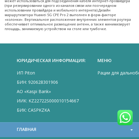
может использоваться для подсоединения кабеля интернет-провайдера
(при резервировании одного из каналов связи или поочередном
использовании провайдера и мобильного интернета).Дизайн
маршрутизатора Huawei 5G CPE Pro 2 выполнен в форм-факторе
«колонки». Вертикальное расположение внутренних элементов роутера
обеспечивает оптимальное размещение антенн, а также минимизирует
площадь, занимаемую устройством на столе или тумбочке.
ЮРИДИЧЕСКАЯ ИНФОРМАЦИЯ:
МЕНЮ
ИП Piton
Рации для дально
БИН: 920628301906
АО «Kaspi Bank»
ИИК: KZ22722S000010154667
БИК: CASPKZKA
ГЛАВНАЯ