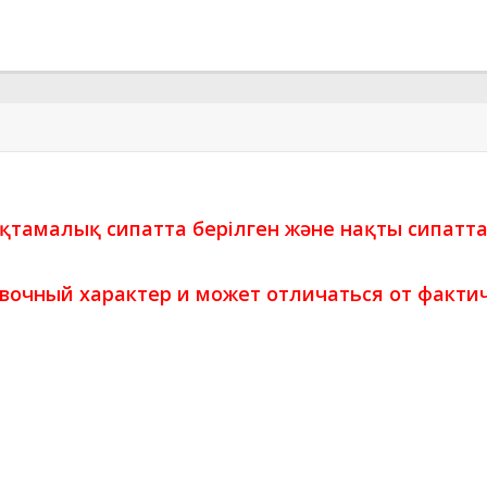
ықтамалық сипатта берілген және нақты сипатт
вочный характер и может отличаться от фактич