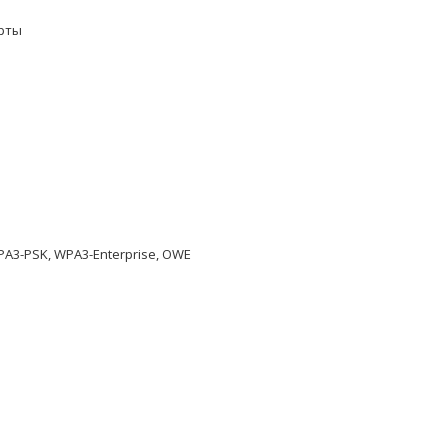
арты
A3-PSK, WPA3-Enterprise, OWE