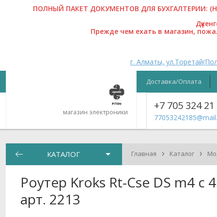
ПОЛНЫЙ ПАКЕТ ДОКУМЕНТОВ ДЛЯ БУХГАЛТЕРИИ: (На
Дүкен
Прежде чем ехать в магазин, пож
г. Алматы, ул.Торетай(Пол
Доставка/Оплата
+7 705 324 21
магазин электроники
77053242185@mail.
›
›
КАТАЛОГ
Главная
Каталог
Мо
Роутер Kroks Rt-Cse DS m4 с 
арт. 2213