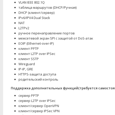
VLAN IEEE 802.1Q
таблица маршрутов (DHCP/Ручная)
DHCP (клиент/сервер)
IPv6/IPV4 Dual Stack
NAT
L2TPv2
ручное перенаправление портов
межсетевой экран SPI с защитой от DoS-атак
EOIP (Ethernet-over-IP)
клиент PPTP
клиент L2TP over IPSec
клиент SSTP
Wireguard
IP-IP, GRE
HTTPS-защита доступа
родительский контроль
Поддержка дополнительных функций(требуется самостояте
сервер PPTP
сервер L2TP over IPSec
клиент/сервер OpenVPN
клиент/сервер IPSec VPN