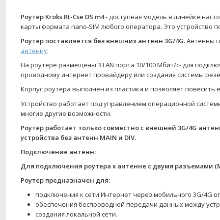
Роутер Kroks Rt-Cse DS m4
- доступная модель в линейке насто
карты формата nano-SIM любого оператора. Это устройство по
Роутер поставляется без внешних антенн 3G/4G
. Антенны 
антенну
.
На роутере размещены 3 LAN порта 10/100 Мбит/c- для подкл
проводному интернет провайдеру или создания системы рез
Корпус роутера выполнен из пластика и позволяет повесить е
Устройство работает под управлением операционной системы
многие другие возможности.
Роутер работает только совместно с внешней 3G/4G антен
устройства без антенн MAIN и DIV.
Подключение антенн:
Для подключения роутера к антенне с двумя разъемами (M
Роутер предназначен для:
подключения к сети Интернет через мобильного 3G/4G 
обеспечения беспроводной передачи данных между устро
создания локальной сети.