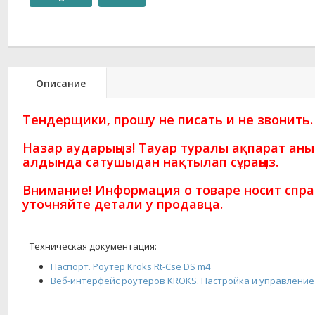
Описание
Тендерщики, прошу не писать и не звонить.
Назар аударыңыз! Тауар туралы ақпарат ан
алдында сатушыдан нақтылап сұраңыз.
Внимание! Информация о товаре носит спра
уточняйте детали у продавца.
Техническая документация:
Паспорт. Роутер Kroks Rt-Cse DS m4
Веб-интерфейс роутеров KROKS. Настройка и управление