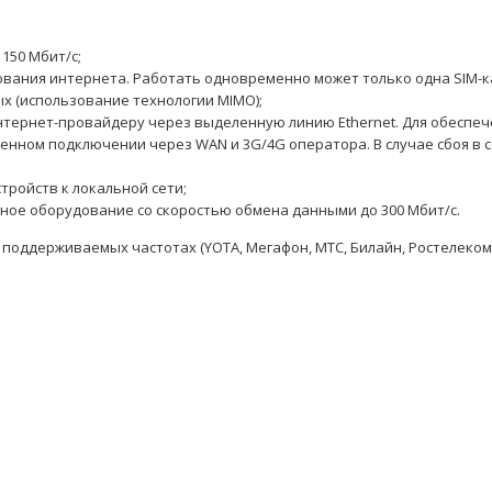
150 Мбит/с;
ования интернета. Работать одновременно может только одна SIM-
х (использование технологии MIMO);
тернет-провайдеру через выделенную линию Ethernet. Для обеспеч
енном подключении через WAN и 3G/4G оператора. В случае сбоя в с
тройств к локальной сети;
дное оборудование со скоростью обмена данными до 300 Мбит/c.
 поддерживаемых частотах (YOTA, Мегафон, МТС, Билайн, Ростелеком, 