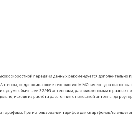
высокоскоростной передачи данных рекомендуется дополнительно п
 Антенны, поддерживающие технологию MIMO, имеют два высокочаст
 и с двумя обычными 3G/4G антеннами, расположенными в разных по
ельно, исходя из расчёта расстояния от внешней антенны до роуте
ми тарифами. При использовании тарифов для смартфонов/планшето