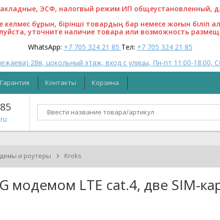
кладные, ЭСФ, налогвый режим ИП общеустановленный, для
ге келмес бұрын, бірінші товардың бар немесе жоғын біліп а
алуйста, уточните наличие товара или возможность размещ
WhatsApp:
+7 705 324 21 85
Тел:
+7 705 324 21 85
ежаева) 28в, цокольный этаж, вход с улицы, Пн-пт 11:00-18:00, С
Гарантия
Контакты
Корзина
 85
ru
›
демы и роутеры
Kroks
4G модемом LTE cat.4, две SIM-ка