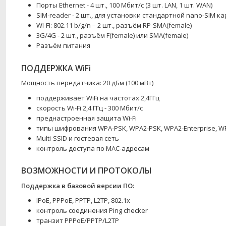
Порты Ethernet - 4 шт., 100 Мбит/с (3 шт. LAN, 1 шт. WAN)
SIM-reader - 2 шт., для установки стандартной nano-SIM к
WI-FI: 802.11 b/g/n – 2 шт., разъём RP-SMA(female)
3G/4G - 2 шт., разъём F(female) или SMA(female)
Разъём питания
ПОДДЕРЖКА WiFi
Мощность передатчика: 20 дБм (100 мВт)
поддерживает WiFi на частотах 2,4ГГц
скорость Wi-Fi 2,4 ГГц - 300 Мбит/с
преднастроенная защита Wi-Fi
типы шифрования WPA-PSK, WPA2-PSK, WPA2-Enterprise, WP
Multi-SSID и гостевая сеть
контроль доступа по MAC-адресам
ВОЗМОЖНОСТИ И ПРОТОКОЛЫ
Поддержка в базовой версии ПО:
IPoE, PPPoE, PPTP, L2TP, 802.1x
контроль соединения Ping checker
транзит PPPoE/PPTP/L2TP