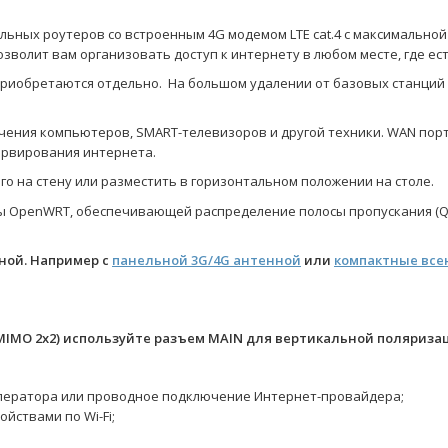
льных роутеров со встроенным 4G модемом LTE cat.4 с максимальной 
зволит вам организовать доступ к интернету в любом месте, где ес
приобретаются отдельно. На большом удалении от базовых станций
ючения компьютеров, SMART-телевизоров и другой техники. WAN порт
ервирования интернета.
го на стену или разместить в горизонтальном положении на столе.
 OpenWRT, обеспечивающей распределение полосы пропускания (QoS
ной. Например с
панельной 3G/4G антенной
или
компактные вс
IMO 2x2) используйте разъем MAIN для вертикальной поляризац
оператора или проводное подключение Интернет-провайдера;
йствами по Wi-Fi;