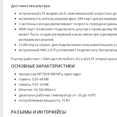
Достоинства роутера:
встроенный LTE модем cat.4 с максимальной скоростью до 
возможность использования двух SIM-карт для резервир
2 антенных входа увеличивают скорость передачи данны
WAN порт позволяет подключить роутер к проводному Ин
может быть создан резервный канал связи при одноврем
резервным каналом;
3 LAN порта служат для подключения пользовательских ус
встроенный WiFi 2,4 ГГц позволяет подключать беспрово
Роутер работает с SIM картой любого 3G и 4G/LTE оператора в
ОСНОВНЫЕ ХАРАКТЕРИСТИКИ
процессор MT7628 580 МГц одно ядро
память ОЗУ 64 MB
память ПЗУ 16 MB
Ethernet 10/100 Мбит/c
о
диапазон рабочих температур от -20 до +50
С
потребляемая мощность 15 Вт
РАЗЪЕМЫ И ИНТЕРФЕЙСЫ