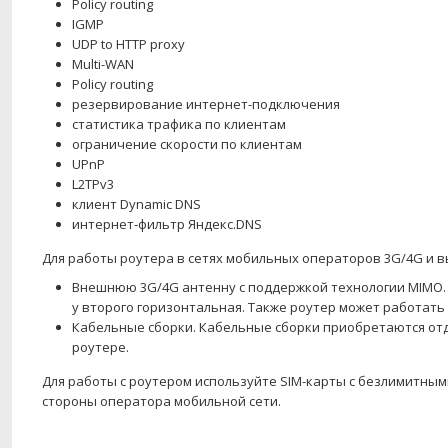
Policy routing
IGMP
UDP to HTTP proxy
Multi-WAN
Policy routing
резервирование интернет-подключения
статистика трафика по клиентам
ограничение скорости по клиентам
UPnP
L2TPv3
клиент Dynamic DNS
интернет-фильтр Яндекс.DNS
Для работы роутера в сетях мобильных операторов 3G/4G и 
Внешнюю 3G/4G антенну с поддержкой технологии MIMO.
у второго горизонтальная. Также роутер может работать
Кабельные сборки. Кабельные сборки приобретаются отд
роутере.
Для работы с роутером используйте SIM-карты с безлимитны
стороны оператора мобильной сети.