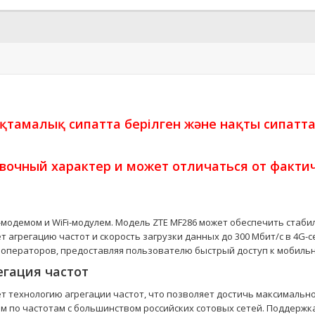
ықтамалық сипатта берілген және нақты сипатт
вочный характер и может отличаться от фактич
одемом и WiFi-модулем. Модель ZTE MF286 может обеспечить стабил
вает агрегацию частот и скорость загрузки данных до 300 Мбит/с в 
 операторов, предоставляя пользователю быстрый доступ к мобиль
регация частот
т технологию агрегации частот, что позволяет достичь максимально
 по частотам с большинством российских сотовых сетей. Поддержка 