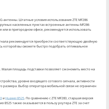
G-антенны. Штатные условия использования ZTE MF286
 крупных населенных пунктах встроенные антенны MF286
че или в пригородном офисе, рекомендуется использовать
сигнала рекомендуется приобрести соответствующую двойную
уясь которой вы сможете быстро подобрать оптимальное
. Малая площадь подставки позволяет сэкономить место на
ройства, уровне входящего сотового сигнала, активности
го размера. Выбор оператора мобильной связи не ограничен
83
и
Huawei B525
. По сравнению с ZTE MF283, старшая версия
i B525 также оказывается в пользу роутера ZTE за счет