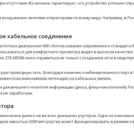
отсутствии 4G-сигнала, гарантирует, что устройство успешно справи
на вооружение» многими операторами по всему миру. Например, в Ро
ное кабельное соединение
стотных диапазонах WiFi. Использование современного стандарта 80
т использоваться для комфортного просмотра видео в высоком качес
 ZTE MF286 легко справиться не только с созданием сети в квартире
трую проводную сеть. Благодаря наличию комбинированного порта 
момента возникновения неполадок на кабельных линиях.
м для внешнего носителя информации (диска, флеш-накопителей). Р
я не заработали.
ятора
ализована далеко не во всех домашних роутерах. Одно из ключевых
реи емкостью 3000 мАч роутер может функционировать в режиме ко