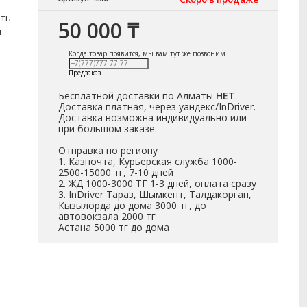
ить
50 000 ₸
я
Когда товар появится, мы вам тут же позвоним
Предзаказ
Бесплатной доставки по Алматы
НЕТ
.
Доставка платная, через уандекс/InDriver.
Доставка возможна индивидуально или
при большом заказе.
Отправка по региону
1. Казпочта, Курьерская служба 1000-
2500-15000 тг, 7-10 дней
2. ЖД 1000-3000 ТГ 1-3 дней, оплата сразу
3. InDriver Тараз, Шымкент, Талдакорган,
Кызылорда до дома 3000 тг, до
автовокзала 2000 тг
Астана 5000 тг до дома