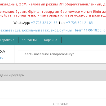
кладные, ЭСФ, налогвый режим ИП общеустановленный, для
ге келмес бұрын, бірінші товардың бар немесе жоғын біліп а
алуйста, уточните наличие товара или возможность размещ
WhatsApp:
+7 705 324 21 85
Тел:
+7 705 324 21 85
ежаева) 28в, цокольный этаж, вход с улицы, Пн-пт 11:00-18:00, С
Гарантия
Контакты
Корзина
 85
ru
демы и роутеры
Описание