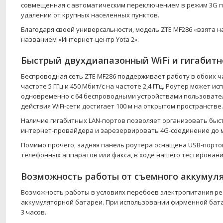
совмещенная с автоматическим переключением в режим 3G при 
удалении от крупных населенных пунктов.
Благодаря своей универсальности, модель ZTE MF286 «взята 
названием «Интернет-центр Yota 2».
Быстрый двухдиапазонный WiFi и гигабит
Беспроводная сеть ZTE MF286 поддерживает работу в обоих ча
частоте 5 ГГц и 450 Мбит/с на частоте 2,4 ГГц. Роутер може
одновременно с 64 беспроводными устройствами пользователя.
действия WiFi-сети достигает 100 м на открытом пространстве.
Наличие гигабитных LAN-портов позволяет организовать быс
интернет-провайдера и зарезервировать 4G-соединение до 
Помимо прочего, задняя панель роутера оснащена USB-порто
телефонных аппаратов или факса, в ходе нашего тестировани
Возможность работы от съемного аккумул
Возможность работы в условиях перебоев электропитания ре
аккумуляторной батареи. При использовании фирменной бата
3 часов.