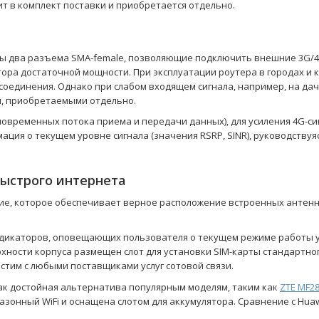
т в комплект поставки и приобретается отдельно.
ы два разъема SMA-female, позволяющие подключить внешние 3G/4
ора достаточной мощности. При эксплуатации роутера в городах и
соединения. Однако при слабом входящем сигнала, например, на да
, приобретаемыми отдельно.
новременных потока приема и передачи данных), для усиления 4G-
мация о текущем уровне сигнала (значения RSRP, SINR), руководств
быстрого интернета
ние, которое обеспечивает верное расположение встроенных антенн
икаторов, оповещающих пользователя о текущем режиме работы уст
хности корпуса размещен слот для установки SIM-карты стандартно
стим с любыми поставщиками услуг сотовой связи.
ак достойная альтернатива популярным моделям, таким как
ZTE MF2
онный WiFi и оснащена слотом для аккумулятора. Сравнение с Huawe