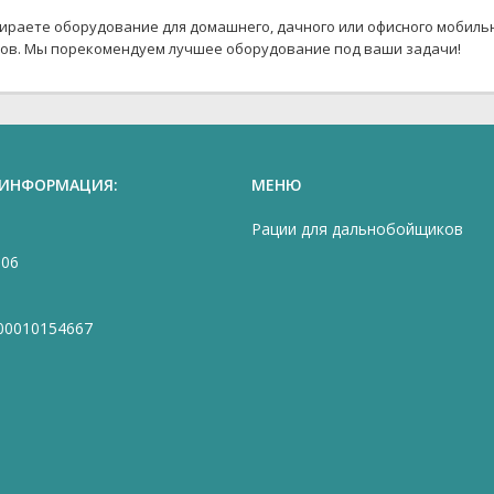
дбираете оборудование для домашнего, дачного или офисного мобил
тов. Мы порекомендуем лучшее оборудование под ваши задачи!
 ИНФОРМАЦИЯ:
МЕНЮ
Рации для дальнобойщиков
906
00010154667