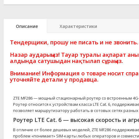
Описание
Характеристики
Тендерщики, прошу не писать и не звонить.
Назар аударыңыз! Тауар туралы ақпарат ан
алдында сатушыдан нақтылап сұраңыз.
Внимание! Информация о товаре носит спра
уточняйте детали у продавца.
ZTE MF286 — мощный стационарный роутер со встроенным 4G-м
Роутер относится к устройствам класса LTE Cat. 6, поддержи
позволяет маршрутизатору работать в сотовых сетях разных
Роутер LTE Cat. 6 — высокая скорость и аг
В отличие от более дешевых моделей, ZTE MF286 поддерживае
проблем «понимает» SIM-карты любых операторов и совместим