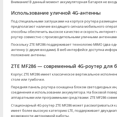
Внимание! В данный момент аккумуляторная батарея не входи
Использование уличной 4G-антенны
Под специальными заглушками на корпусе роутера размещен
предполагают наличие входящего сигнала мобильного операт
способны обеспечить высокое качество и скорость интернет-
роутер совместно с производительными уличными антеннами
Поскольку ZTE MF286 поддерживает технологию MIMO (два од
антенну (с двумя входами). В веб-интерфейсе доступна инфор
положение антенны.
ZTE MF286 — современный 4G-роутер для 
Корпус ZTE MF286 имеет классическое вертикальное исполне
столе или тумбочке.
Передняя панель роутера оснащена блоком светодиодных инд
соединения и использовании аккумулятора. На боковой повер
аппаратными или программными средствами: ZTE MF286 совме
Стационарный 4G-роутер ZTE MF286 может рассматриваться к
имеет более высокую категорию LTE, поддерживает двухдиапаз
возможности автономной работы.