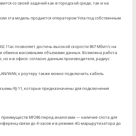
тся со своей задачей как в городской среде, так и на
ссии эта модель продается оператором Yota под собственным
2.11ac позволяет достичь высокой скорости 867 Мбит/с на
тве и обмена массивными объемами данных. Возможна работа
, но и в офисе: согласно данным производителя, радиус
LAN/WAN, к роутеру также можно подключить кабель
азъемы RJ-11, которые предназначены для подключения
 преимуществ MF286 перед аналогами — наличие слота для
нференц-связи до 4 часов и в режиме 4G-маршрутизатора до