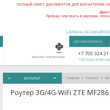
ПОЛНЫЙ ПАКЕТ ДОКУМЕНТОВ ДЛЯ БУХГАЛТЕРИИ: (На
Дүкен
Прежде чем ехать в магазин, пож
г. Алматы, ул.Торетай(Пол
Доставка/Оплата
+7 705 324 21
магазин электроники
77053242185@mail.
›
›
КАТАЛОГ
Главная
Каталог
Мо
Роутер 3G/4G-WiFi ZTE MF286