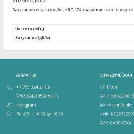
ZTE:
MF612, MF626
Затухание сигнала в кабеле RG-174 в зависимости от частоты:
Частота (МГц)
Затухание (дБ/м)
АЛМАТЫ:
ЮРИДИЧЕСКАЯ
+7 705 324 21 85
ИП Piton
77053242185@mail.ru
БИН: 920628301
Instagram
АО «Kaspi Bank»
Пн.-Сб. с 10:00 до 18:00
ИИК: KZ22722S0
БИК: CASPKZKA