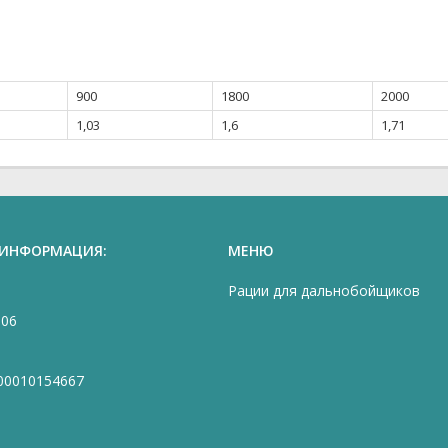
900
1800
2000
1,03
1,6
1,71
 ИНФОРМАЦИЯ:
МЕНЮ
Рации для дальнобойщиков
906
00010154667