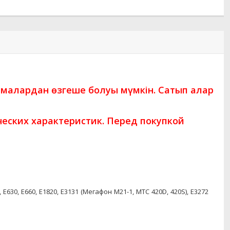
амалардан өзгеше болуы мүмкін. Сатып алар
еских характеристик. Перед покупкой
3c, E630, E660, E1820, E3131 (Мегафон М21-1, МТС 420D, 420S), E3272