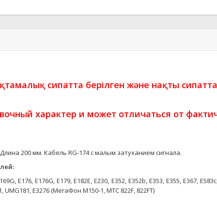
ықтамалық сипатта берілген және нақты сипатт
вочный характер и может отличаться от фактич
 Длина 200 мм. Кабель RG-174 с малым затуханием сигнала.
лей:
E169G, E176, E176G, E179, E182E, E230, E352, E352b, E353, E355, E367, E58
91, UMG181, E3276 (МегаФон М150-1, МТС 822F, 822FT)