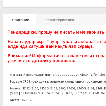
Описание
Характеристики
Тендерщики, прошу не писать и не звонить.
Назар аударыңыз! Тауар туралы ақпарат ан
алдында сатушыдан нақтылап сұраңыз.
Внимание! Информация о товаре носит спра
уточняйте детали у продавца.
Антенный переходник (пигтейл) с разъёмами CRC9 - N (female).
Разъем CRC9 подходит к модемам следующих производите
Huawei:
E122, E156, E156G, E159, E160, E160E, E160G, E161, E169, 
(Мегафон M100-4 / МТС 824F / 824FT), E1612, E1762, EC321, UMG16
Alcatel:
X221S