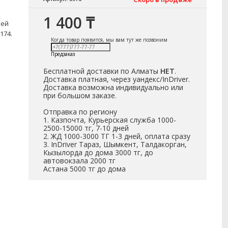
1 400 ₸
ней
174.
Когда товар появится, мы вам тут же позвоним
Предзаказ
Бесплатной доставки по Алматы
НЕТ
.
Доставка платная, через уандекс/InDriver.
Доставка возможна индивидуально или
при большом заказе.
Отправка по региону
1. Казпочта, Курьерская служба 1000-
2500-15000 тг, 7-10 дней
2. ЖД 1000-3000 ТГ 1-3 дней, оплата сразу
3. InDriver Тараз, Шымкент, Талдакорган,
Кызылорда до дома 3000 тг, до
автовокзала 2000 тг
Астана 5000 тг до дома