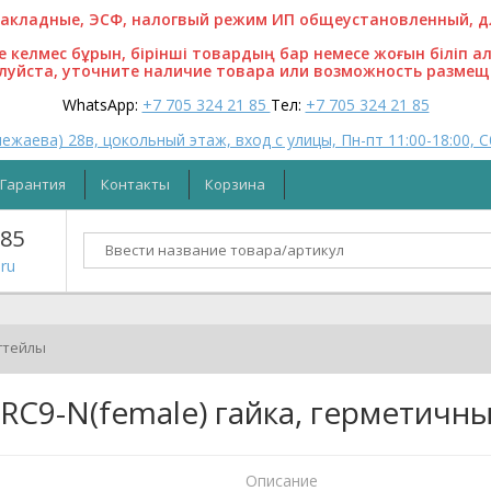
кладные, ЭСФ, налогвый режим ИП общеустановленный, для
ге келмес бұрын, бірінші товардың бар немесе жоғын біліп а
алуйста, уточните наличие товара или возможность размещ
WhatsApp:
+7 705 324 21 85
Тел:
+7 705 324 21 85
ежаева) 28в, цокольный этаж, вход с улицы, Пн-пт 11:00-18:00, С
Гарантия
Контакты
Корзина
 85
ru
гтейлы
CRC9-N(female) гайка, герметичн
Описание