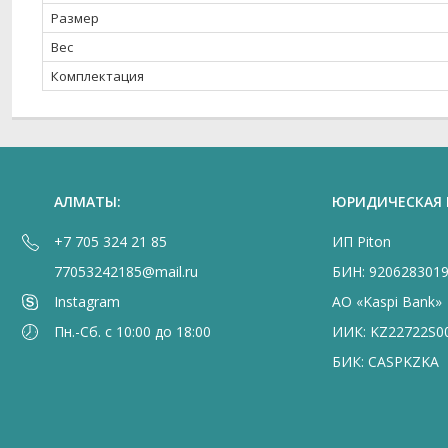
Размер
Вес
Комплектация
АЛМАТЫ:
ЮРИДИЧЕСКАЯ
+7 705 324 21 85
ИП Piton
77053242185@mail.ru
БИН: 920628301
Instagram
АО «Kaspi Bank»
Пн.-Сб. с 10:00 до 18:00
ИИК: KZ22722S0
БИК: CASPKZKA