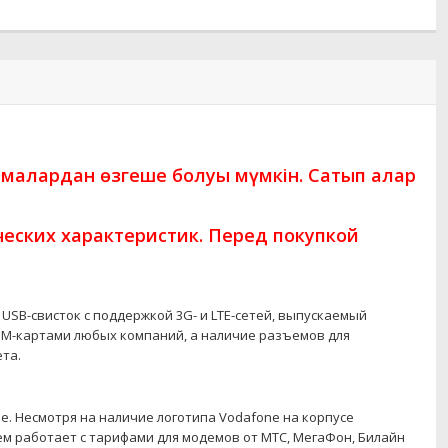
амалардан өзгеше болуы мүмкін. Сатып алар
еских характеристик. Перед покупкой
USB-свисток с поддержкой 3G- и LTE-сетей, выпускаемый
SIM-картами любых компаний, а наличие разъемов для
та.
e. Несмотря на наличие логотипа Vodafone на корпусе
лем работает с тарифами для модемов от МТС, МегаФон, Билайн