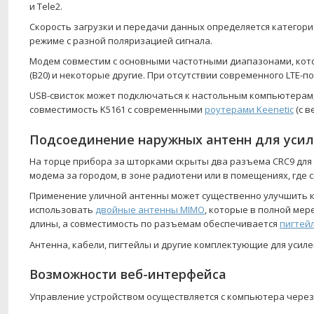
и Tele2.
Скорость загрузки и передачи данных определяется категорие
режиме с разной поляризацией сигнала.
Модем совместим с основными частотными диапазонами, которы
(B20) и некоторые другие. При отсутствии современного LTE
USB-свисток может подключаться к настольным компьютерам,
совместимость K5161 с современными
роутерами Keenetic
(с в
Подсоединение наружных антенн для усил
На торце прибора за шторками скрыты два разъема CRC9 для
модема за городом, в зоне радиотени или в помещениях, где 
Применение уличной антенны может существенно улучшить ка
использовать
двойные антенны MIMO
, которые в полной ме
длины, а совместимость по разъемам обеспечивается
пигтей
Антенна, кабели, пигтейлы и другие комплектующие для усиле
Возможности веб-интерфейса
Управление устройством осуществляется с компьютера через