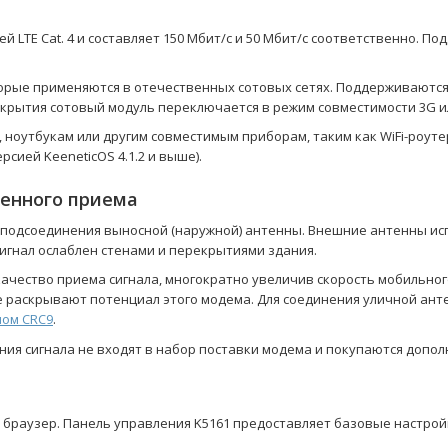
й LTE Cat. 4 и составляет 150 Мбит/с и 50 Мбит/с соответственно. 
е применяются в отечественных сотовых сетях. Поддерживаются LTE-
-покрытия сотовый модуль переключается в режим совместимости 3G 
 ноутбукам или другим совместимым приборам, таким как WiFi-роу
ерсией KeeneticOS 4.1.2 и выше).
енного приема
 подсоединения выносной (наружной) антенны. Внешние антенны исп
сигнал ослаблен стенами и перекрытиями здания.
чество приема сигнала, многократно увеличив скорость мобильног
ре раскрывают потенциал этого модема. Для соединения уличной ан
лом CRC9
.
ния сигнала не входят в набор поставки модема и покупаются допол
 браузер. Панель управления K5161 предоставляет базовые настро