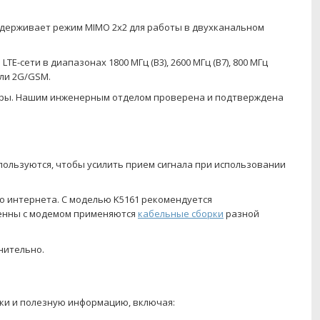
Поддерживает режим MIMO 2x2 для работы в двухканальном
сети в диапазонах 1800 МГц (B3), 2600 МГц (B7), 800 МГц
или 2G/GSM.
теры. Нашим инженерным отделом проверена и подтверждена
ользуются, чтобы усилить прием сигнала при использовании
о интернета. С моделью K5161 рекомендуется
тенны с модемом применяются
кабельные сборки
разной
нительно.
йки и полезную информацию, включая: