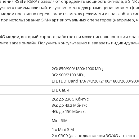
чения RSSI и RSRP позволяют определить мощность сигнала, а SINR 
учшего приема или найти лучшее место для размещения модема (при
и модем постоянно переключается между режимами из-за слабого сиг
при использовании SIM-карт виртуальных операторов (например, час
4G-модем, который «просто работает» и может использоваться с ра
мите заказ онлайн. Получить консультацию и заказать индивидуаль
2G: 850/900/1800/1900 МГц
3G: 900/2100 МГц
LTE FDD: Band 1/3/7/8/20 (2100/1800/2600/900
LTE Cat. 4
2G: до 236,5 Кбит/с
3G: до 43,2 Мбит/с
4G: до 150 Мбит/с
Mini-SIM
1 x Mini-SIM
2 x CRC9 (для подключения 3G/4G-антенн)