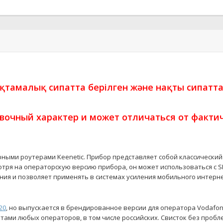
ықтамалық сипатта берілген және нақты сипатт
вочный характер и может отличаться от фактич
ными роутерами Keenetic. Прибор представляет собой классический 
отря на операторскую версию прибора, он может использоваться с 
ия и позволяет применять в системах усиления мобильного интерне
20
, но выпускается в брендированное версии для оператора Vodafon
ртами любых операторов, в том числе российских. Свисток без проб