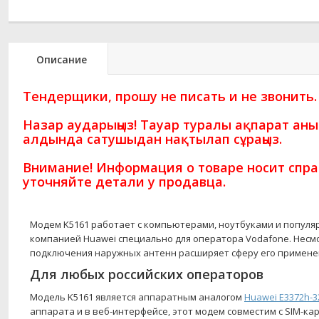
Описание
Тендерщики, прошу не писать и не звонить.
Назар аударыңыз! Тауар туралы ақпарат ан
алдында сатушыдан нақтылап сұраңыз.
Внимание! Информация о товаре носит спра
уточняйте детали у продавца.
Модем K5161 работает с компьютерами, ноутбуками и популяр
компанией Huawei специально для оператора Vodafone. Несм
подключения наружных антенн расширяет сферу его применен
Для любых российских операторов
Модель K5161 является аппаратным аналогом
Huawei E3372h-3
аппарата и в веб-интерфейсе, этот модем совместим с SIM-ка