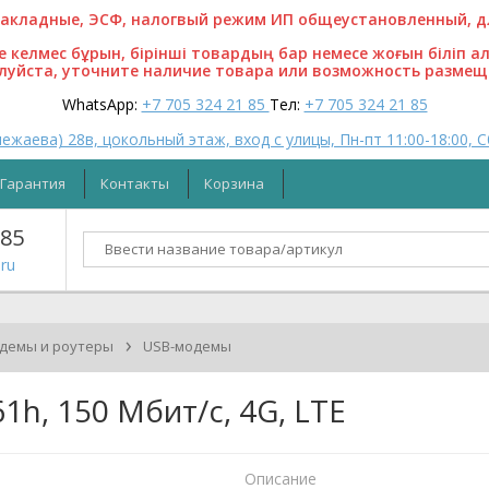
кладные, ЭСФ, налогвый режим ИП общеустановленный, для
ге келмес бұрын, бірінші товардың бар немесе жоғын біліп а
алуйста, уточните наличие товара или возможность размещ
WhatsApp:
+7 705 324 21 85
Тел:
+7 705 324 21 85
ежаева) 28в, цокольный этаж, вход с улицы, Пн-пт 11:00-18:00, С
Гарантия
Контакты
Корзина
 85
ru
›
демы и роутеры
USB-модемы
h, 150 Мбит/с, 4G, LTE
Описание