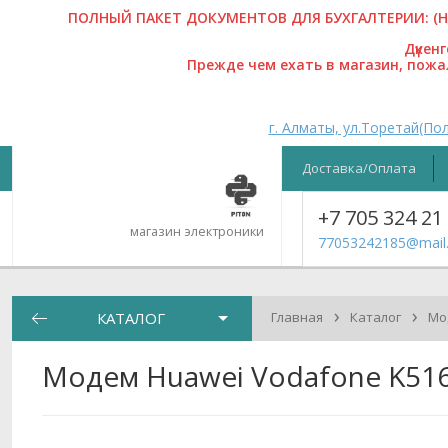
ПОЛНЫЙ ПАКЕТ ДОКУМЕНТОВ ДЛЯ БУХГАЛТЕРИИ: (На
Дүкен
Прежде чем ехать в магазин, пож
г. Алматы, ул.Торетай(Пол
Доставка/Оплата
+7 705 324 21
магазин электроники
77053242185@mail.
›
›
КАТАЛОГ
Главная
Каталог
Мо
Модем Huawei Vodafone K5161