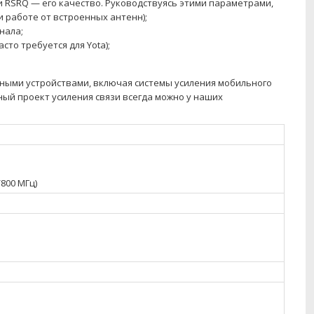
и RSRQ — его качество. Руководствуясь этими параметрами,
 работе от встроенных антенн);
нала;
то требуется для Yota);
зными устройствами, включая системы усиления мобильного
ный проект усиления связи всегда можно у наших
/800 МГц)