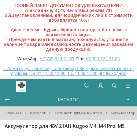
ПОЛНЫЙ ПАКЕТ ДОКУМЕНТОВ ДЛЯ БУХГАЛТЕРИИ:
(Накладные, ЭСФ, налогвый режим ИП
общеустановленный, для юридических лиц к стоимости
добавляется 10%)
Дүкенге келмес бұрын, бірінші товардың бар немесе
жоғын біліп алыңыз.
Прежде чем ехать в магазин, пожалуйста, уточните
наличие товара или возможность размещения заказа на
данную продукцию.
WhatsApp:
+7 705 324 21 85
Тел:
+7 705 324 21 85
г. Алматы, ул.Торетай(Полежаева) 28в, цокольный этаж, вход
с улицы, Пн-пт 11:00-18:00, Сб 11.00-15.00, вс выходной
КАТАЛОГ
›
›
›
Главная
Каталог
Запчасти для самокатов
Аккумулятор
Аккумулятор для 48V 21AH Kugoo M4, M4 Pro, M5