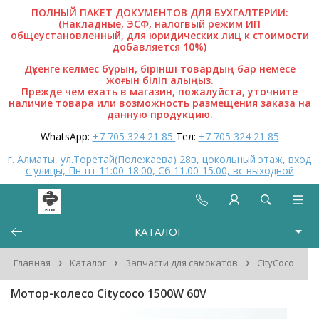
ПОЛНЫЙ ПАКЕТ ДОКУМЕНТОВ ДЛЯ БУХГАЛТЕРИИ:
(Накладные, ЭСФ, налогвый режим ИП
общеустановленный, для юридических лиц к стоимости
добавляется 10%)
Дүкенге келмес бұрын, бірінші товардың бар немесе
жоғын біліп алыңыз.
Прежде чем ехать в магазин, пожалуйста, уточните
наличие товара или возможность размещения заказа на
данную продукцию.
WhatsApp:
+7 705 324 21 85
Тел:
+7 705 324 21 85
г. Алматы, ул.Торетай(Полежаева) 28в, цокольный этаж, вход
с улицы, Пн-пт 11:00-18:00, Сб 11.00-15.00, вс выходной
КАТАЛОГ
›
›
›
Главная
Каталог
Запчасти для самокатов
CityCoco
Мотор-колесо Citycoco 1500W 60V