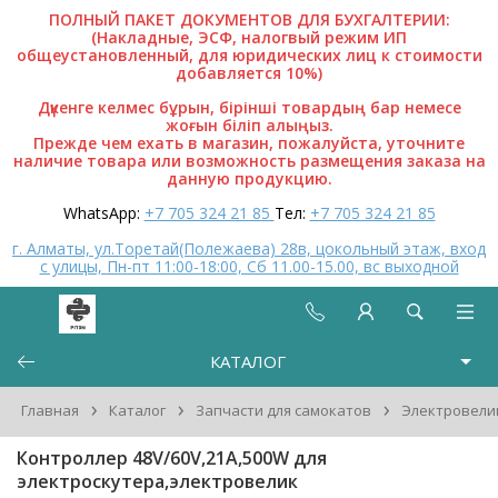
ПОЛНЫЙ ПАКЕТ ДОКУМЕНТОВ ДЛЯ БУХГАЛТЕРИИ:
(Накладные, ЭСФ, налогвый режим ИП
общеустановленный, для юридических лиц к стоимости
добавляется 10%)
Дүкенге келмес бұрын, бірінші товардың бар немесе
жоғын біліп алыңыз.
Прежде чем ехать в магазин, пожалуйста, уточните
наличие товара или возможность размещения заказа на
данную продукцию.
WhatsApp:
+7 705 324 21 85
Тел:
+7 705 324 21 85
г. Алматы, ул.Торетай(Полежаева) 28в, цокольный этаж, вход
с улицы, Пн-пт 11:00-18:00, Сб 11.00-15.00, вс выходной
КАТАЛОГ
›
›
›
Главная
Каталог
Запчасти для самокатов
Электровелик
Контроллер 48V/60V,21A,500W для
электроскутера,электровелик