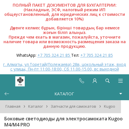
ПОЛНЫЙ ПАКЕТ ДОКУМЕНТОВ ДЛЯ БУХГАЛТЕРИИ:
(Накладные, ЭСФ, налогвый режим ИП
общеустановленный, для юридических лиц к стоимости
добавляется 10%)
Дүкенге келмес бұрын, бірінші товардың бар немесе
жоғын біліп алыңыз.
Прежде чем ехать в магазин, пожалуйста, уточните
наличие товара или возможность размещения заказа на
данную продукцию.
WhatsApp:
+7 705 324 21 85
Тел:
+7 705 324 21 85
г. Алматы, ул.Торетай(Полежаева) 28в, цокольный этаж, вход
с улицы, Пн-пт 11:00-18:00, Сб 11.00-15.00, вс выходной
КАТАЛОГ
›
›
›
Главная
Каталог
Запчасти для самокатов
Kugoo
Боковые светодиоды для электросамоката Kugoo
M4/M4 PRO