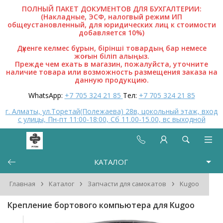
ПОЛНЫЙ ПАКЕТ ДОКУМЕНТОВ ДЛЯ БУХГАЛТЕРИИ:
(Накладные, ЭСФ, налогвый режим ИП
общеустановленный, для юридических лиц к стоимости
добавляется 10%)
Дүкенге келмес бұрын, бірінші товардың бар немесе
жоғын біліп алыңыз.
Прежде чем ехать в магазин, пожалуйста, уточните
наличие товара или возможность размещения заказа на
данную продукцию.
WhatsApp:
+7 705 324 21 85
Тел:
+7 705 324 21 85
г. Алматы, ул.Торетай(Полежаева) 28в, цокольный этаж, вход
с улицы, Пн-пт 11:00-18:00, Сб 11.00-15.00, вс выходной
КАТАЛОГ
›
›
›
Главная
Каталог
Запчасти для самокатов
Kugoo
Крепление бортового компьютера для Kugoo