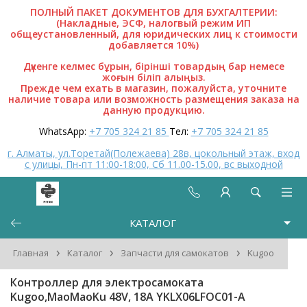
ПОЛНЫЙ ПАКЕТ ДОКУМЕНТОВ ДЛЯ БУХГАЛТЕРИИ:
(Накладные, ЭСФ, налогвый режим ИП
общеустановленный, для юридических лиц к стоимости
добавляется 10%)
Дүкенге келмес бұрын, бірінші товардың бар немесе
жоғын біліп алыңыз.
Прежде чем ехать в магазин, пожалуйста, уточните
наличие товара или возможность размещения заказа на
данную продукцию.
WhatsApp:
+7 705 324 21 85
Тел:
+7 705 324 21 85
г. Алматы, ул.Торетай(Полежаева) 28в, цокольный этаж, вход
с улицы, Пн-пт 11:00-18:00, Сб 11.00-15.00, вс выходной
КАТАЛОГ
›
›
›
Главная
Каталог
Запчасти для самокатов
Kugoo
Контроллер для электросамоката
Kugoo,MaoMaoKu 48V, 18A YKLX06LFOC01-A