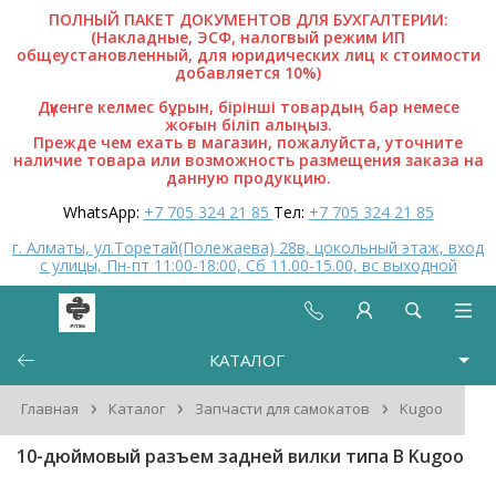
ПОЛНЫЙ ПАКЕТ ДОКУМЕНТОВ ДЛЯ БУХГАЛТЕРИИ:
(Накладные, ЭСФ, налогвый режим ИП
общеустановленный, для юридических лиц к стоимости
добавляется 10%)
Дүкенге келмес бұрын, бірінші товардың бар немесе
жоғын біліп алыңыз.
Прежде чем ехать в магазин, пожалуйста, уточните
наличие товара или возможность размещения заказа на
данную продукцию.
WhatsApp:
+7 705 324 21 85
Тел:
+7 705 324 21 85
г. Алматы, ул.Торетай(Полежаева) 28в, цокольный этаж, вход
с улицы, Пн-пт 11:00-18:00, Сб 11.00-15.00, вс выходной
КАТАЛОГ
›
›
›
Главная
Каталог
Запчасти для самокатов
Kugoo
10-дюймовый разъем задней вилки типа B Kugoo