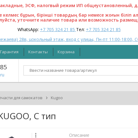
кладные, ЭСФ, налогвый режим ИП общеустановленный, для
ге келмес бұрын, бірінші товардың бар немесе жоғын біліп а
алуйста, уточните наличие товара или возможность размещ
WhatsApp:
+7 705 324 21 85
Тел:
+7 705 324 21 85
ежаева) 28в, цокольный этаж, вход с улицы, Пн-пт 11:00-18:00, С
Гарантия
Контакты
Корзина
 85
ru
›
пчасти для самокатов
Kugoo
 KUGOO, C тип
Описание