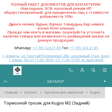
ПОЛНЫЙ ПАКЕТ ДОКУМЕНТОВ ДЛЯ БУХГАЛТЕРИИ:
(Накладные, ЭСФ, налогвый режим ИП
общеустановленный, для юридических лиц к стоимости
добавляется 10%)
Дүкенге келмес бұрын, бірінші товардың бар немесе
жоғын біліп алыңыз.
Прежде чем ехать в магазин, пожалуйста, уточните
наличие товара или возможность размещения заказа на
данную продукцию.
WhatsApp:
+7 705 324 21 85
Тел:
+7 705 324 21 85
г. Алматы, ул.Торетай(Полежаева) 28в, цокольный этаж, вход
с улицы, Пн-пт 11:00-18:00, Сб 11.00-15.00, вс выходной
КАТАЛОГ
›
›
›
Главная
Каталог
Запчасти для самокатов
Kugoo
Тормозной тросик для Kugoo M2 (Задний)