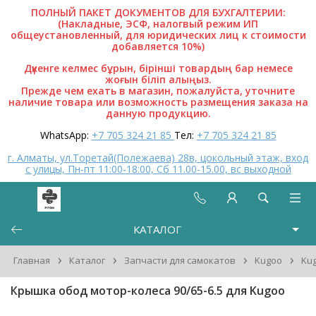
ПОЛНЫЙ ПАКЕТ ДОКУМЕНТОВ ДЛЯ БУХГАЛТЕРИИ:
(Накладные, ЭСФ, налогвый режим ИП
общеустановленный, для юридических лиц к стоимости
добавляется 10%)
Дүкенге келмес бұрын, бірінші товардың бар немесе
жоғын біліп алыңыз.
Прежде чем ехать в магазин, пожалуйста, уточните
наличие товара или возможность размещения заказа на
данную продукцию.
WhatsApp:
+7 705 324 21 85
Тел:
+7 705 324 21 85
г. Алматы, ул.Торетай(Полежаева) 28в, цокольный этаж, вход
с улицы, Пн-пт 11:00-18:00, Сб 11.00-15.00, вс выходной
КАТАЛОГ
›
›
›
›
Главная
Каталог
Запчасти для самокатов
Kugoo
Ku
Крышка обод мотор-колеса 90/65-6.5 для Kugoo