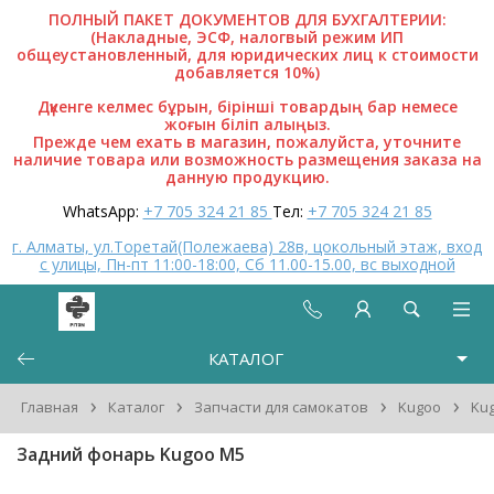
ПОЛНЫЙ ПАКЕТ ДОКУМЕНТОВ ДЛЯ БУХГАЛТЕРИИ:
(Накладные, ЭСФ, налогвый режим ИП
общеустановленный, для юридических лиц к стоимости
добавляется 10%)
Дүкенге келмес бұрын, бірінші товардың бар немесе
жоғын біліп алыңыз.
Прежде чем ехать в магазин, пожалуйста, уточните
наличие товара или возможность размещения заказа на
данную продукцию.
WhatsApp:
+7 705 324 21 85
Тел:
+7 705 324 21 85
г. Алматы, ул.Торетай(Полежаева) 28в, цокольный этаж, вход
с улицы, Пн-пт 11:00-18:00, Сб 11.00-15.00, вс выходной
КАТАЛОГ
›
›
›
›
Главная
Каталог
Запчасти для самокатов
Kugoo
Ku
Задний фонарь Kugoo M5