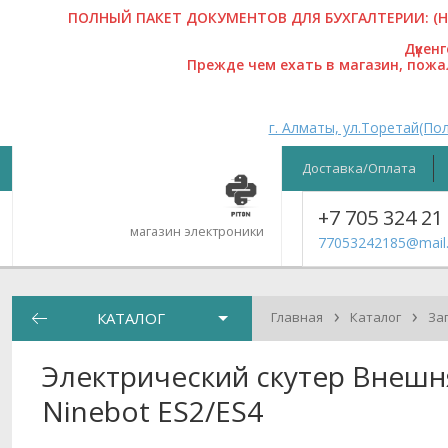
ПОЛНЫЙ ПАКЕТ ДОКУМЕНТОВ ДЛЯ БУХГАЛТЕРИИ: (На
Дүкен
Прежде чем ехать в магазин, пож
г. Алматы, ул.Торетай(Пол
Доставка/Оплата
+7 705 324 21
магазин электроники
77053242185@mail.
›
›
КАТАЛОГ
Главная
Каталог
За
Электрический скутер Внешн
Ninebot ES2/ES4