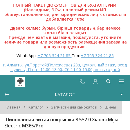
ПОЛНЫЙ ПАКЕТ ДОКУМЕНТОВ ДЛЯ БУХГАЛТЕРИИ:
(Накладные, ЭСФ, налогвый режим ИП
общеустановленный, для юридических лиц к стоимости
добавляется 10%)
Дүкенге келмес бұрын, бірінші товардың бар немесе
жоғын біліп алыңыз.
Прежде чем ехать в магазин, пожалуйста, уточните
наличие товара или возможность размещения заказа на
данную продукцию.
WhatsApp:
+7 705 324 21 85
Тел:
+7 705 324 21 85
г. Алматы, ул.Торетай(Полежаева) 28в, цокольный этаж, вход
с улицы, Пн-пт 11:00-18:00, Сб 11.00-15.00, вс выходной
КАТАЛОГ
›
›
›
Главная
Каталог
Запчасти для самокатов
Шины
Шипованная литая покрышка 8.5*2.0 Xiaomi Mijia
Electric M365/Pro