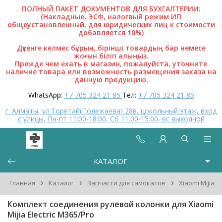
ПОЛНЫЙ ПАКЕТ ДОКУМЕНТОВ ДЛЯ БУХГАЛТЕРИИ:
(Накладные, ЭСФ, налогвый режим ИП
общеустановленный, для юридических лиц к стоимости
добавляется 10%)
Дүкенге келмес бұрын, бірінші товардың бар немесе
жоғын біліп алыңыз.
Прежде чем ехать в магазин, пожалуйста, уточните
наличие товара или возможность размещения заказа на
данную продукцию.
WhatsApp:
+7 705 324 21 85
Тел:
+7 705 324 21 85
г. Алматы, ул.Торетай(Полежаева) 28в, цокольный этаж, вход
с улицы, Пн-пт 11:00-18:00, Сб 11.00-15.00, вс выходной
КАТАЛОГ
›
›
›
Главная
Каталог
Запчасти для самокатов
Xiaomi Mijia
Комплект соединения рулевой колонки для Xiaomi
Mijia Electric M365/Pro