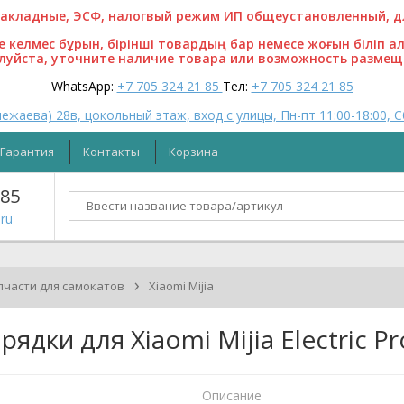
кладные, ЭСФ, налогвый режим ИП общеустановленный, для
ге келмес бұрын, бірінші товардың бар немесе жоғын біліп а
алуйста, уточните наличие товара или возможность размещ
WhatsApp:
+7 705 324 21 85
Тел:
+7 705 324 21 85
ежаева) 28в, цокольный этаж, вход с улицы, Пн-пт 11:00-18:00, С
Гарантия
Контакты
Корзина
 85
ru
›
пчасти для самокатов
Xiaomi Mijia
ядки для Xiaomi Mijia Electric Pr
Описание