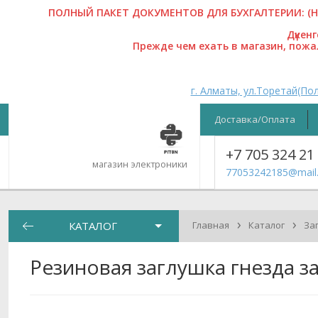
ПОЛНЫЙ ПАКЕТ ДОКУМЕНТОВ ДЛЯ БУХГАЛТЕРИИ: (На
Дүкен
Прежде чем ехать в магазин, пож
г. Алматы, ул.Торетай(Пол
Доставка/Оплата
+7 705 324 21
магазин электроники
77053242185@mail.
›
›
КАТАЛОГ
Главная
Каталог
За
Резиновая заглушка гнезда зар