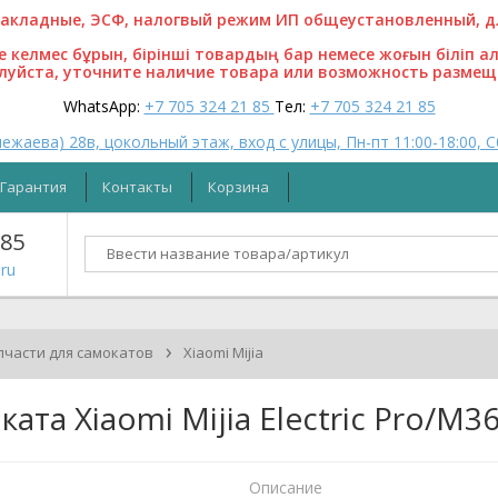
кладные, ЭСФ, налогвый режим ИП общеустановленный, для
ге келмес бұрын, бірінші товардың бар немесе жоғын біліп а
алуйста, уточните наличие товара или возможность размещ
WhatsApp:
+7 705 324 21 85
Тел:
+7 705 324 21 85
ежаева) 28в, цокольный этаж, вход с улицы, Пн-пт 11:00-18:00, С
Гарантия
Контакты
Корзина
 85
ru
›
пчасти для самокатов
Xiaomi Mijia
ата Xiaomi Mijia Electric Pro/M
Описание