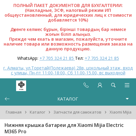
ПОЛНЫЙ ПАКЕТ ДОКУМЕНТОВ ДЛЯ БУХГАЛТЕРИИ:
(Накладные, ЭСФ, налогвый режим ИП
общеустановленный, для юридических лиц к стоимости
добавляется 10%)
Дүкенге келмес бұрын, бірінші товардың бар немесе
жоғын біліп алыңыз.
Прежде чем ехать в магазин, пожалуйста, уточните
наличие товара или возможность размещения заказа на
данную продукцию.
WhatsApp:
+7 705 324 21 85
Тел:
+7 705 324 21 85
г. Алматы, ул.Торетай(Полежаева) 28в, цокольный этаж, вход
с улицы, Пн-пт 11:00-18:00, Сб 11.00-15.00, вс выходной
КАТАЛОГ
›
›
›
Главная
Каталог
Запчасти для самокатов
Xiaomi Mijia
Нижняя крышка батареи для Xiaomi Mijia Electric
M365 Pro