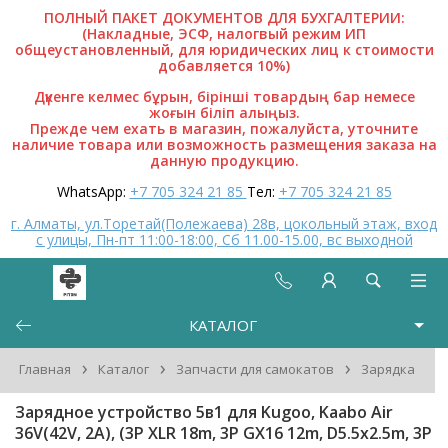
ПОЛНЫЙ ПАКЕТ ДОКУМЕНТОВ ДЛЯ БУХГАЛТЕРИИ:
(Накладные, ЭСФ, налогвый режим ИП
общеустановленный, для юридических лиц к стоимости
добавляется 10%)
Дүкенге келмес бұрын, бірінші товардың бар немесе
жоғын біліп алыңыз.
Прежде чем ехать в магазин, пожалуйста, уточните
наличие товара или возможность размещения заказа на
данную продукцию.
WhatsApp:
+7 705 324 21 85
Тел:
+7 705 324 21 85
г. Алматы, ул.Торетай(Полежаева) 28в, цокольный этаж, вход
с улицы, Пн-пт 11:00-18:00, Сб 11.00-15.00, вс выходной
КАТАЛОГ
›
›
›
Главная
Каталог
Запчасти для самокатов
Зарядка
Зарядное устройство 5в1 для Kugoo, Kaabo Air
36V(42V, 2A), (3P XLR 18m, 3P GX16 12m, D5.5x2.5m, 3P