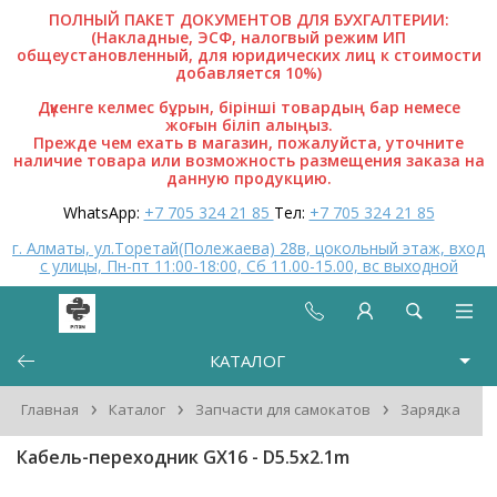
ПОЛНЫЙ ПАКЕТ ДОКУМЕНТОВ ДЛЯ БУХГАЛТЕРИИ:
(Накладные, ЭСФ, налогвый режим ИП
общеустановленный, для юридических лиц к стоимости
добавляется 10%)
Дүкенге келмес бұрын, бірінші товардың бар немесе
жоғын біліп алыңыз.
Прежде чем ехать в магазин, пожалуйста, уточните
наличие товара или возможность размещения заказа на
данную продукцию.
WhatsApp:
+7 705 324 21 85
Тел:
+7 705 324 21 85
г. Алматы, ул.Торетай(Полежаева) 28в, цокольный этаж, вход
с улицы, Пн-пт 11:00-18:00, Сб 11.00-15.00, вс выходной
КАТАЛОГ
›
›
›
Главная
Каталог
Запчасти для самокатов
Зарядка
Кабель-переходник GX16 - D5.5x2.1m