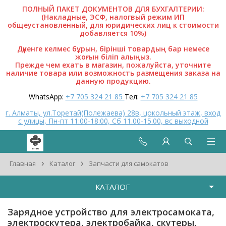
ПОЛНЫЙ ПАКЕТ ДОКУМЕНТОВ ДЛЯ БУХГАЛТЕРИИ:
(Накладные, ЭСФ, налогвый режим ИП
общеустановленный, для юридических лиц к стоимости
добавляется 10%)
Дүкенге келмес бұрын, бірінші товардың бар немесе
жоғын біліп алыңыз.
Прежде чем ехать в магазин, пожалуйста, уточните
наличие товара или возможность размещения заказа на
данную продукцию.
WhatsApp:
+7 705 324 21 85
Тел:
+7 705 324 21 85
г. Алматы, ул.Торетай(Полежаева) 28в, цокольный этаж, вход
с улицы, Пн-пт 11:00-18:00, Сб 11.00-15.00, вс выходной
›
›
Главная
Каталог
Запчасти для самокатов
КАТАЛОГ
Зарядное устройство для электросамоката,
электроскутера, электробайка, скутеры,