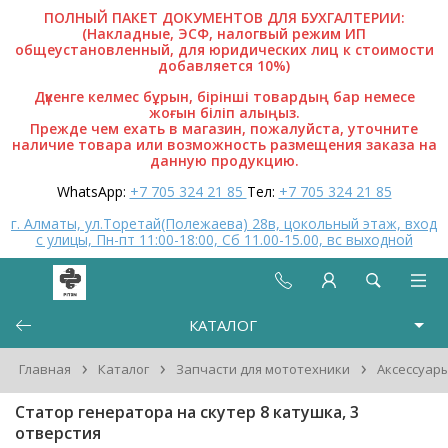
ПОЛНЫЙ ПАКЕТ ДОКУМЕНТОВ ДЛЯ БУХГАЛТЕРИИ:
(Накладные, ЭСФ, налогвый режим ИП
общеустановленный, для юридических лиц к стоимости
добавляется 10%)
Дүкенге келмес бұрын, бірінші товардың бар немесе
жоғын біліп алыңыз.
Прежде чем ехать в магазин, пожалуйста, уточните
наличие товара или возможность размещения заказа на
данную продукцию.
WhatsApp:
+7 705 324 21 85
Тел:
+7 705 324 21 85
г. Алматы, ул.Торетай(Полежаева) 28в, цокольный этаж, вход
с улицы, Пн-пт 11:00-18:00, Сб 11.00-15.00, вс выходной
КАТАЛОГ
›
›
›
Главная
Каталог
Запчасти для мототехники
Аксессуары
Статор генератора на скутер 8 катушка, 3
отверстия