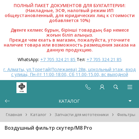
ПОЛНЫЙ ПАКЕТ ДОКУМЕНТОВ ДЛЯ БУХГАЛТЕРИИ:
(Накладные, ЭСФ, налогвый режим ИП
общеустановленный, для юридических лиц к стоимости
добавляется 10%)
Дүкенге келмес бұрын, бірінші товардың бар немесе
жоғын біліп алыңыз.
Прежде чем ехать в магазин, пожалуйста, уточните
наличие товара или возможность размещения заказа на
данную продукцию.
WhatsApp:
+7 705 324 21 85
Тел:
+7 705 324 21 85
г. Алматы, ул.Торетай(Полежаева) 28в, цокольный этаж, вход
с улицы, Пн-пт 11:00-18:00, Сб 11.00-15.00, вс выходной
КАТАЛОГ
›
›
›
Главная
Каталог
Запчасти для мототехники
Фильтры
Воздушный фильтр скутер/M8 Pro