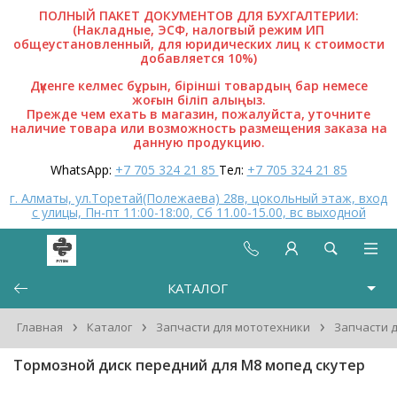
ПОЛНЫЙ ПАКЕТ ДОКУМЕНТОВ ДЛЯ БУХГАЛТЕРИИ:
(Накладные, ЭСФ, налогвый режим ИП
общеустановленный, для юридических лиц к стоимости
добавляется 10%)
Дүкенге келмес бұрын, бірінші товардың бар немесе
жоғын біліп алыңыз.
Прежде чем ехать в магазин, пожалуйста, уточните
наличие товара или возможность размещения заказа на
данную продукцию.
WhatsApp:
+7 705 324 21 85
Тел:
+7 705 324 21 85
г. Алматы, ул.Торетай(Полежаева) 28в, цокольный этаж, вход
с улицы, Пн-пт 11:00-18:00, Сб 11.00-15.00, вс выходной
КАТАЛОГ
›
›
›
Главная
Каталог
Запчасти для мототехники
Запчасти д
Тормозной диск передний для М8 мопед скутер