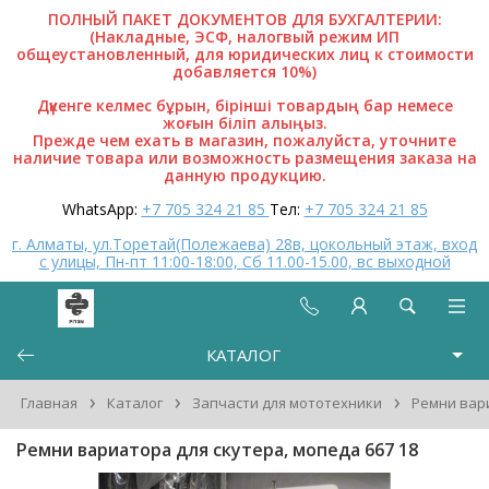
ПОЛНЫЙ ПАКЕТ ДОКУМЕНТОВ ДЛЯ БУХГАЛТЕРИИ:
(Накладные, ЭСФ, налогвый режим ИП
общеустановленный, для юридических лиц к стоимости
добавляется 10%)
Дүкенге келмес бұрын, бірінші товардың бар немесе
жоғын біліп алыңыз.
Прежде чем ехать в магазин, пожалуйста, уточните
наличие товара или возможность размещения заказа на
данную продукцию.
WhatsApp:
+7 705 324 21 85
Тел:
+7 705 324 21 85
г. Алматы, ул.Торетай(Полежаева) 28в, цокольный этаж, вход
с улицы, Пн-пт 11:00-18:00, Сб 11.00-15.00, вс выходной
КАТАЛОГ
›
›
›
Главная
Каталог
Запчасти для мототехники
Ремни вар
Ремни вариатора для скутера, мопеда 667 18