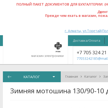
ПОЛНЫЙ ПАКЕТ ДОКУМЕНТОВ ДЛЯ БУХГАЛТЕРИИ: (На
Дүкен
Прежде чем ехать в магазин, пож
г. Алматы, ул.Торетай(Пол
Доставка/Оплата
+7 705 324 21
магазин электроники
77053242185@mail.
›
›
КАТАЛОГ
Главная
Каталог
За
Зимняя мотошина 130/90-10 