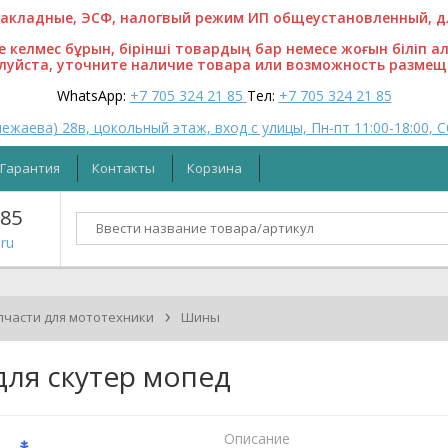
кладные, ЭСФ, налогвый режим ИП общеустановленный, для
ге келмес бұрын, бірінші товардың бар немесе жоғын біліп а
алуйста, уточните наличие товара или возможность размещ
WhatsApp:
+7 705 324 21 85
Тел:
+7 705 324 21 85
ежаева) 28в, цокольный этаж, вход с улицы, Пн-пт 11:00-18:00, С
Гарантия
Контакты
Корзина
 85
ru
›
пчасти для мототехники
Шины
для скутер мопед
Описание