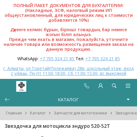
ПОЛНЫЙ ПАКЕТ ДОКУМЕНТОВ ДЛЯ БУХГАЛТЕРИИ:
(Накладные, ЭСФ, налогвый режим ИП
общеустановленный, для юридических лиц к стоимости
добавляется 10%)
Дүкенге келмес бұрын, бірінші товардың бар немесе
жоғын біліп алыңыз.
Прежде чем ехать в магазин, пожалуйста, уточните
наличие товара или возможность размещения заказа на
данную продукцию.
WhatsApp:
+7 705 324 21 85
Тел:
+7 705 324 21 85
г. Алматы, ул.Торетай(Полежаева) 28в, цокольный этаж, вход
с улицы, Пн-пт 11:00-18:00, Сб 11.00-15.00, вс выходной
КАТАЛОГ
›
›
›
Главная
Каталог
Запчасти для мототехники
Звездочка
Звездочка для мотоцикла эндуро 520-52T