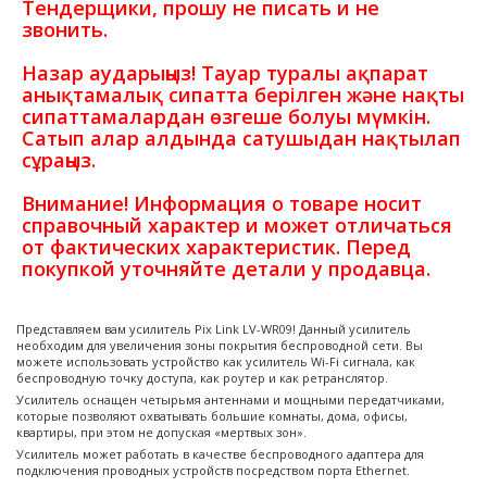
Тендерщики, прошу не писать и не
звонить.
Назар аударыңыз! Тауар туралы ақпарат
анықтамалық сипатта берілген және нақты
сипаттамалардан өзгеше болуы мүмкін.
Сатып алар алдында сатушыдан нақтылап
сұраңыз.
Внимание! Информация о товаре носит
справочный характер и может отличаться
от фактических характеристик. Перед
покупкой уточняйте детали у продавца.
Представляем вам усилитель Pix Link LV-WR09! Данный усилитель
необходим для увеличения зоны покрытия беспроводной сети. Вы
можете использовать устройство как усилитель Wi-Fi сигнала, как
беспроводную точку доступа, как роутер и как ретранслятор.
Усилитель оснащен четырьмя антеннами и мощными передатчиками,
которые позволяют охватывать большие комнаты, дома, офисы,
квартиры, при этом не допуская «мертвых зон».
Усилитель может работать в качестве беспроводного адаптера для
подключения проводных устройств посредством порта Ethernet.