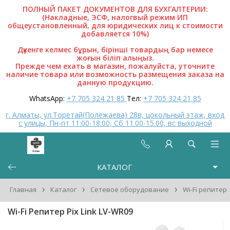
ПОЛНЫЙ ПАКЕТ ДОКУМЕНТОВ ДЛЯ БУХГАЛТЕРИИ:
(Накладные, ЭСФ, налогвый режим ИП
общеустановленный, для юридических лиц к стоимости
добавляется 10%)
Дүкенге келмес бұрын, бірінші товардың бар немесе
жоғын біліп алыңыз.
Прежде чем ехать в магазин, пожалуйста, уточните
наличие товара или возможность размещения заказа на
данную продукцию.
WhatsApp:
+7 705 324 21 85
Тел:
+7 705 324 21 85
г. Алматы, ул.Торетай(Полежаева) 28в, цокольный этаж, вход
с улицы, Пн-пт 11:00-18:00, Сб 11.00-15.00, вс выходной
КАТАЛОГ
›
›
›
Главная
Каталог
Сетевое оборудование
Wi-Fi репитер
Wi-Fi Репитер Pix Link LV-WR09