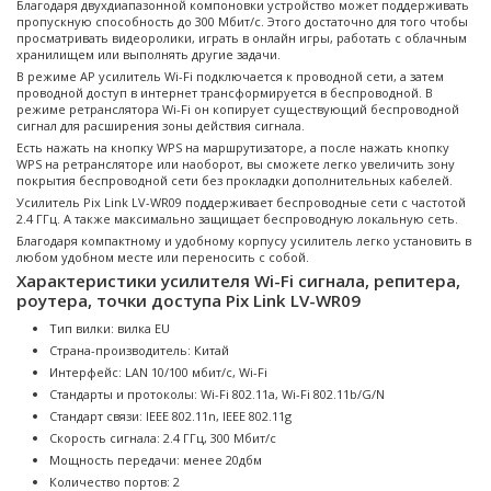
Благодаря двухдиапазонной компоновки устройство может поддерживать
пропускную способность до 300 Мбит/с. Этого достаточно для того чтобы
просматривать видеоролики, играть в онлайн игры, работать с облачным
хранилищем или выполнять другие задачи.
В режиме AP усилитель Wi-Fi подключается к проводной сети, а затем
проводной доступ в интернет трансформируется в беспроводной. В
режиме ретранслятора Wi-Fi он копирует существующий беспроводной
сигнал для расширения зоны действия сигнала.
Есть нажать на кнопку WPS на маршрутизаторе, а после нажать кнопку
WPS на ретрансляторе или наоборот, вы сможете легко увеличить зону
покрытия беспроводной сети без прокладки дополнительных кабелей.
Усилитель Pix Link LV-WR09 поддерживает беспроводные сети с частотой
2.4 ГГц. А также максимально защищает беспроводную локальную сеть.
Благодаря компактному и удобному корпусу усилитель легко установить в
любом удобном месте или переносить с собой.
Характеристики усилителя Wi-Fi сигнала, репитера,
роутера, точки доступа Pix Link LV-WR09
Тип вилки: вилка EU
Страна-производитель: Китай
Интерфейс: LAN 10/100 мбит/с, Wi-Fi
Стандарты и протоколы: Wi-Fi 802.11a, Wi-Fi 802.11b/G/N
Стандарт связи: IEEE 802.11n, IEEE 802.11g
Скорость сигнала: 2.4 ГГц, 300 Мбит/с
Мощность передачи: менее 20дбм
Количество портов: 2