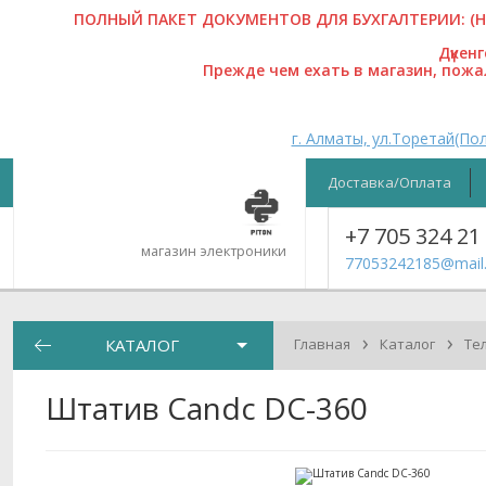
ПОЛНЫЙ ПАКЕТ ДОКУМЕНТОВ ДЛЯ БУХГАЛТЕРИИ: (На
Дүкен
Прежде чем ехать в магазин, пож
г. Алматы, ул.Торетай(Пол
Доставка/Оплата
+7 705 324 21
магазин электроники
77053242185@mail.
›
›
КАТАЛОГ
Главная
Каталог
Те
Штатив Candc DC-360