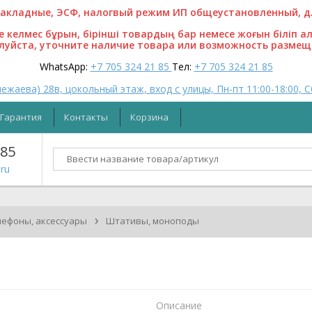
кладные, ЭСФ, налогвый режим ИП общеустановленный, для
ге келмес бұрын, бірінші товардың бар немесе жоғын біліп а
алуйста, уточните наличие товара или возможность размещ
WhatsApp:
+7 705 324 21 85
Тел:
+7 705 324 21 85
ежаева) 28в, цокольный этаж, вход с улицы, Пн-пт 11:00-18:00, С
Гарантия
Контакты
Корзина
 85
ru
›
лефоны, аксессуары
Штативы, моноподы
Описание