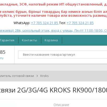
кладные, ЭСФ, налогвый режим ИП общеустановленный, для
ге келмес бұрын, бірінші товардың бар немесе жоғын біліп а
алуйста, уточните наличие товара или возможность размещ
WhatsApp:
+7 705 324 21 85
Тел:
+7 705 324 21 85
ежаева) 28в, цокольный этаж, вход с улицы, Пн-пт 11:00-18:00, С
Гарантия
Контакты
Корзина
 85
ru
›
илитель сотовой связи
Kroks
связи 2G/3G/4G KROKS RK900/180
Описание