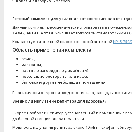
5. Кабельная сборка 5 метров
Готовый комплект для усиления сотового сигнала стандарт
Данный комплект рекомендуется использовать в помещениях о
Теле2, Актив, Алтел.
Усиливает голосовой стандарт GSM900, 
Комплектуется внешней широкополосной антенной
KP15-750/
Область применения комплекта
офисы,
магазины,
частные загородные дома(дачи),
небольшие рестораны или кафе,
бытовка и другие небольшие помещения.
В зависимости от уровня входного сигнала, площадь покрытия 
Вредно ли излучение репитера для здоровья?
Скорее наоборот. Репитер, установленный в помещении с пло
до базовой станции оператора связи.
Мощность излучения репитера около 10 мВт. Телефон, обнару