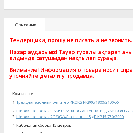
Описание
Тендерщики, прошу не писать и не звонить.
Назар аударыңыз! Тауар туралы ақпарат ан
алдында сатушыдан нақтылап сұраңыз.
Внимание! Информация о товаре носит спра
уточняйте детали у продавца.
Комплекте
1.
Трехдиапазонный репитер KROKS RK900/1800/2100-55
2.
Широкополосная GSM900/2100 3G антенна 10 дБ KP10-800/210
3.
Широкополосная 2G/3G/4G антенна 15 дБ KP15-750/2900
4. Кабельная сборка 15 метров