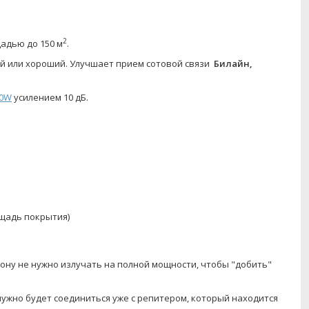
2
адью до 150 м
.
ый или хороший. Улучшает прием сотовой связи
Билайн,
00W
усилением 10 дБ.
ощадь покрытия)
ону не нужно излучать на полной мощности, чтобы "добить"
нужно будет соединиться уже с репитером, который находится