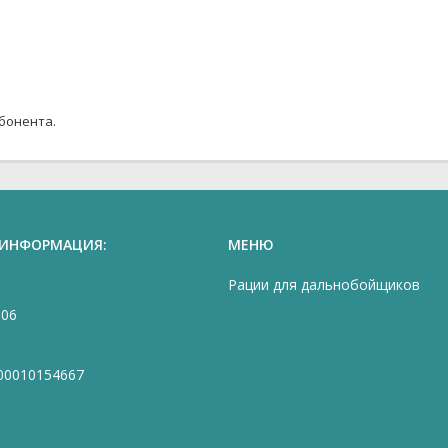
бонента.
 ИНФОРМАЦИЯ:
МЕНЮ
Рации для дальнобойщиков
906
00010154667