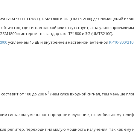
а GSM 900 LTE1800, GSM1800 и 3G (UMTS2100)
для помещений площ
бъектов, где сигнал плохой или отсутствует, а на улице приемлем
GSM1800 и интернет в стандартах LTE1800 и 3G (UMTS2100).
2900
усилением 15 дБ и внутренней настенной антенной
KP10-800/21
2
составит от 100 до 200 м
(чем хуже входной сигнал, тем меньше пл
хим сигналом, уменьшает вредное излучение, т.к. мобильному телеф
жив репитер, переходит на малую мощность излучения, так как ему 