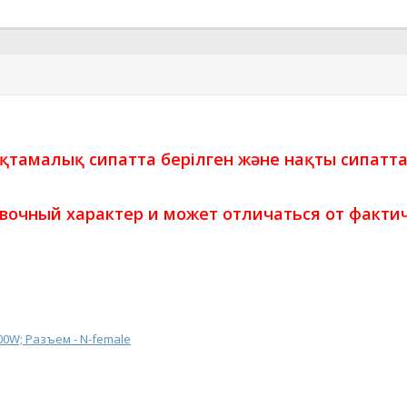
ықтамалық сипатта берілген және нақты сипатт
вочный характер и может отличаться от фактич
0W; Разъем - N-female