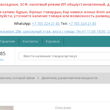
кладные, ЭСФ, налогвый режим ИП общеустановленный, для
ге келмес бұрын, бірінші товардың бар немесе жоғын біліп а
алуйста, уточните наличие товара или возможность размещ
WhatsApp:
+7 705 324 21 85
Тел:
+7 705 324 21 85
ежаева) 28в, цокольный этаж, вход с улицы, Пн-пт 11:00-18:00, С
Гарантия
Контакты
Корзина
 85
ru
›
илитель сотовой связи
Делители, разветвители мощности
Описание