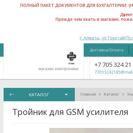
ПОЛНЫЙ ПАКЕТ ДОКУМЕНТОВ ДЛЯ БУХГАЛТЕРИИ: (На
Дүкен
Прежде чем ехать в магазин, пож
г. Алматы, ул.Торетай(Пол
Доставка/Оплата
+7 705 324 21
магазин электроники
77053242185@mail.
›
›
КАТАЛОГ
Главная
Каталог
Ус
Тройник для GSM усилителя