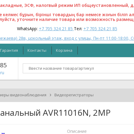
кладные, ЭСФ, налогвый режим ИП общеустановленный, для
ге келмес бұрын, бірінші товардың бар немесе жоғын біліп а
алуйста, уточните наличие товара или возможность размещ
WhatsApp:
+7 705 324 21 85
Тел:
+7 705 324 21 85
ежаева) 28в, цокольный этаж, вход с улицы, Пн-пт 11:00-18:00, С
Гарантия
Контакты
Корзина
 85
ru
›
меры видеонаблюдения
Видеорегистраторы
канальный AVR11016N, 2MP
Описание