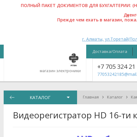
ПОЛНЫЙ ПАКЕТ ДОКУМЕНТОВ ДЛЯ БУХГАЛТЕРИИ: (На
Дүкен
Прежде чем ехать в магазин, пож
г. Алматы, ул.Торетай(Пол
Доставка/Оплата
+7 705 324 21
магазин электроники
77053242185@mail.
›
›
КАТАЛОГ
Главная
Каталог
Ка
Видеорегистратор HD 16-ти 