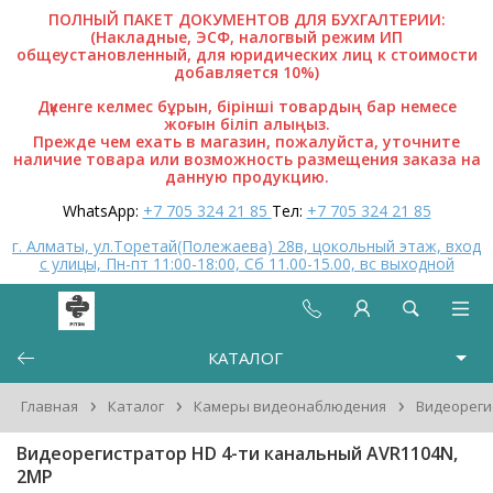
ПОЛНЫЙ ПАКЕТ ДОКУМЕНТОВ ДЛЯ БУХГАЛТЕРИИ:
(Накладные, ЭСФ, налогвый режим ИП
общеустановленный, для юридических лиц к стоимости
добавляется 10%)
Дүкенге келмес бұрын, бірінші товардың бар немесе
жоғын біліп алыңыз.
Прежде чем ехать в магазин, пожалуйста, уточните
наличие товара или возможность размещения заказа на
данную продукцию.
WhatsApp:
+7 705 324 21 85
Тел:
+7 705 324 21 85
г. Алматы, ул.Торетай(Полежаева) 28в, цокольный этаж, вход
с улицы, Пн-пт 11:00-18:00, Сб 11.00-15.00, вс выходной
КАТАЛОГ
›
›
›
Главная
Каталог
Камеры видеонаблюдения
Видеореги
Видеорегистратор HD 4-ти канальный AVR1104N,
2MP