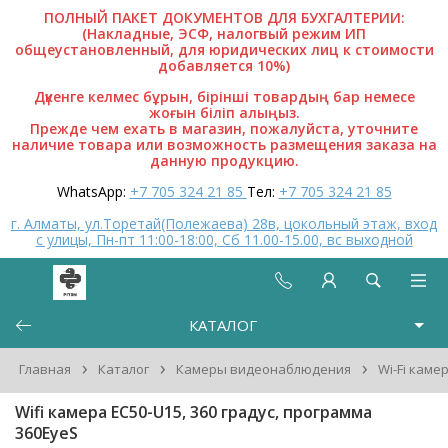
ПОЛНЫЙ ПАКЕТ ДОКУМЕНТОВ ДЛЯ БУХГАЛТЕРИИ:
(Накладные, ЭСФ, налогвый режим ИП
общеустановленный, для юридических лиц к стоимости
добавляется 10%)
Дүкенге келмес бұрын, бірінші товардың бар немесе
жоғын біліп алыңыз.
Прежде чем ехать в магазин, пожалуйста, уточните
наличие товара или возможность размещения заказа на
данную продукцию.
WhatsApp:
+7 705 324 21 85
Тел:
+7 705 324 21 85
г. Алматы, ул.Торетай(Полежаева) 28в, цокольный этаж, вход
с улицы, Пн-пт 11:00-18:00, Сб 11.00-15.00, вс выходной
КАТАЛОГ
›
›
›
Главная
Каталог
Камеры видеонаблюдения
Wi-Fi каме
Wifi камера EC50-U15, 360 градус, программа
360EyeS